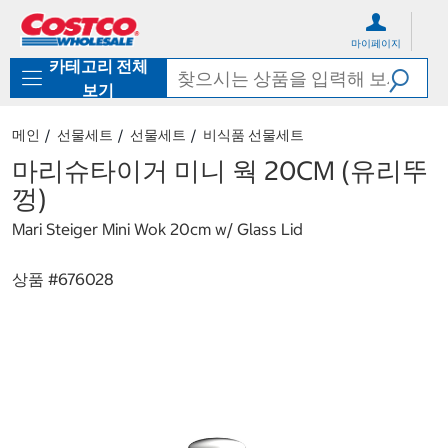
컨
메
텐
뉴
마이페이지
츠
로
카테고리 전체
로
바
바
로
보기
로
가
가
기
메인
선물세트
선물세트
비식품 선물세트
기
마리슈타이거 미니 웍 20CM (유리뚜
껑)
Mari Steiger Mini Wok 20cm w/ Glass Lid
상품 #
676028