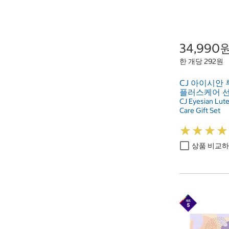
34,990
한 개당 292원
CJ 아이시안
플러스케어 
CJ Eyesian Lute
Care Gift Set
★
★
★
★
★
★
★
★
상품 비교