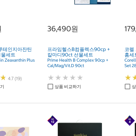
원
36,490원
17
 루테인지아잔틴
프라임헬스B컴플렉스90cp +
코렐
선물세트
칼마디90ct 선물세트
홈세트
in Zeaxanthin Plus
Prime Health B Complex 90cp +
Corel
Cal/Mag/Vit.D 90ct
Set 2
★
★
★
★
★
★
★
★
★
★
★
★
★
★
4.7 (19)
하기
상품 비교하기
상