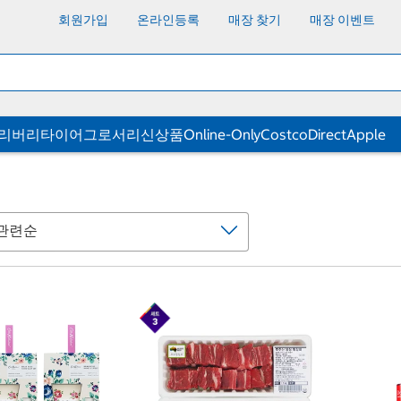
회원가입
온라인등록
매장 찾기
매장 이벤트
딜리버리
타이어
그로서리
신상품
Online-Only
CostcoDirect
Apple