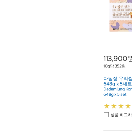
113,900
10g당 352원
다담정 우리쌀
648g x 5세트
Dadamjung Kore
648g x 5 set
★
★
★
★
★
★
★
★
상품 비교