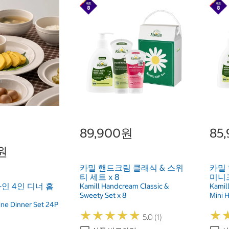
89,900원
85
0원
카밀 핸드크림 클래식 & 스위
카밀 
티 세트 x 8
미니크
인 4인 디너 홈
Kamill Handcream Classic &
Kamil
Sweety Set x 8
Mini 
ine Dinner Set 24P
★
★
★
★
★
★
★
★
★
★
★
★
5.0 (1)