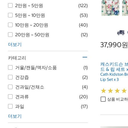
2만원 ~ 5만원
(122)
5만원 ~ 10만원
(53)
10만원 ~ 20만원
(40)
20만원 ~ 50만원
(12)
37,990
더보기
카테고리
캐스키드슨 
거울/캔들/액자/소품
(1)
드 & 립 세트 x
Cath Kidston B
건강즙
(2)
Lip Set x 3
건과일/건채소
(4)
★
★
★
★
★
★
★
★
견과류
(20)
상품 비교
과일
(17)
더보기