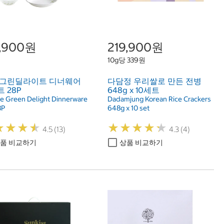
9,900원
219,900원
10g당 339원
 그린딜라이트 디너웨어
다담정 우리쌀로 만든 전병
 28P
648g x 10세트
le Green Delight Dinnerware
Dadamjung Korean Rice Crackers
8P
648g x 10 set
★
★
★
★
★
★
★
★
★
★
★
★
★
★
★
★
★
★
4.5 (13)
4.3 (4)
품 비교하기
상품 비교하기