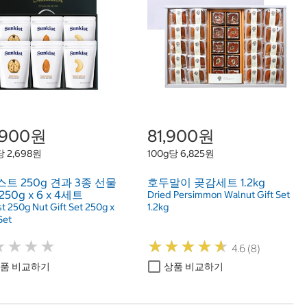
1,900원
81,900원
당 2,698원
100g당 6,825원
트 250g 견과 3종 선물
호두말이 곶감세트 1.2kg
50g x 6 x 4세트
Dried Persimmon Walnut Gift Set
t 250g Nut Gift Set 250g x
1.2kg
Set
★
★
★
★
★
★
★
★
★
★
★
★
★
★
★
★
★
★
4.6 (8)
품 비교하기
상품 비교하기