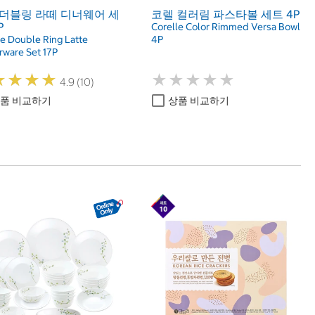
 더블링 라떼 디너웨어 세
코렐 컬러림 파스타볼 세트 4P
P
Corelle Color Rimmed Versa Bowl
le Double Ring Latte
4P
rware Set 17P
★
★
★
★
★
★
★
★
★
★
★
★
★
★
★
★
★
★
4.9 (10)
품 비교하기
상품 비교하기