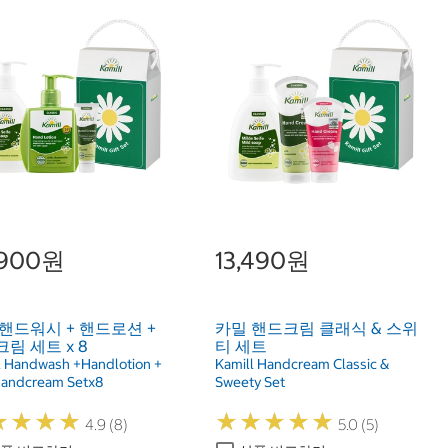
,900원
13,490원
핸드워시 + 핸드로션 +
카밀 핸드크림 클래식 & 스위
림 세트 x 8
티 세트
l Handwash +Handlotion +
Kamill Handcream Classic &
Handcream Setx8
Sweety Set
★
★
★
★
★
★
★
★
★
★
★
★
★
★
★
★
★
★
4.9 (8)
5.0 (5)