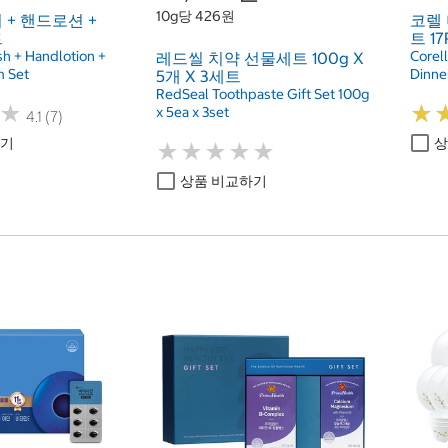
10g당 426원
+ 핸드로션 +
코렐
트
트 17
h + Handlotion +
Corel
레드씰 치약 선물세트 100g X
m Set
Dinne
5개 X 3세트
RedSeal Toothpaste Gift Set 100g
★
★
★
★
x 5ea x 3set
4.1 (7)
하기
상
★
★
★
★
★
★
★
★
★
★
상품 비교하기