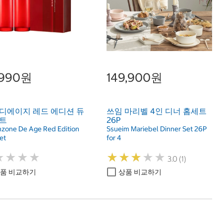
,990원
149,900원
 디에이지 레드 에디션 듀
쓰임 마리벨 4인 디너 홈세트
세트
26P
zone De Age Red Edition
Ssueim Mariebel Dinner Set 26P
et
for 4
★
★
★
★
★
★
★
★
★
★
★
★
★
★
★
★
★
★
3.0 (1)
품 비교하기
상품 비교하기