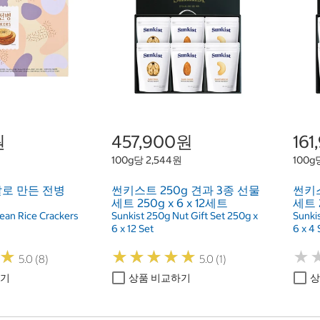
원
457,900원
16
100g당 2,544원
100g
로 만든 전병
썬키스트 250g 견과 3종 선물
썬키스
세트 250g x 6 x 12세트
세트 2
an Rice Crackers
Sunkist 250g Nut Gift Set 250g x
Sunkis
6 x 12 Set
6 x 4 
★
★
★
★
★
★
★
★
★
★
★
★
★
★
5.0 (8)
5.0 (1)
하기
상품 비교하기
상