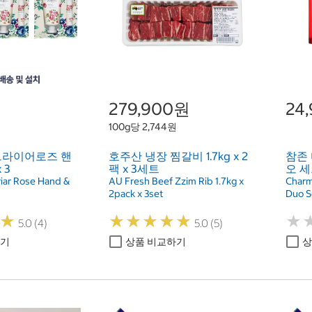
원
279,900원
24
100g당 2,744원
브라이어로즈 핸
호주산 냉장 찜갈비 1.7kg x 2
참존
 3
팩 x 3세트
오 
riar Rose Hand &
AU Fresh Beef Zzim Rib 1.7kg x
Charm
2pack x 3set
Duo S
★
★
★
★
★
★
★
★
★
★
★
★
★
★
5.0 (4)
5.0 (5)
하기
상품 비교하기
상