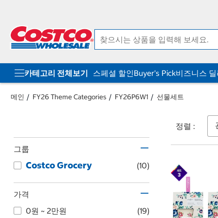
컨
메
텐
뉴
츠
로
로
바
바
로
로
가
가
기
기
카테고리 전체보기
스페셜 할인
Buyer's Pick
비즈니스 
메인
FY26 Theme Categories
FY26P6W1
선물세트
정렬 :
그룹
Costco Grocery
(10)
가격
0원 ~ 2만원
(19)