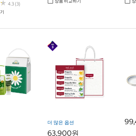
상품 비교하기
상
★
★
4.3 (3)
하기
99
더 많은 옵션
63,900원