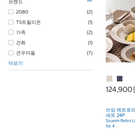
브랜드
2080
(2)
TS트릴리온
(1)
가족
(2)
건화
(1)
견우마을
(7)
더보기
124,90
쓰임 레트로라
세트 24P
Ssueim Retro L
for 4