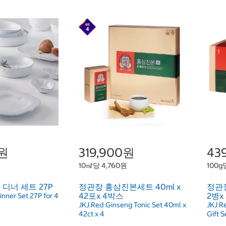
0원
319,900원
43
10㎖당 4,760원
100g
 디너 세트 27P
정관장 홍삼진본세트 40ml x
정관장
42포x 4박스
2병x
nner Set 27P for 4
JKJ Red Ginseng Tonic Set 40ml x
JKJ R
42ct x 4
Gift S