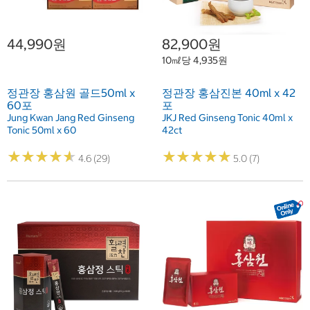
44,990원
82,900원
10㎖당 4,935원
정관장 홍삼원 골드50ml x
정관장 홍삼진본 40ml x 42
60포
포
Jung Kwan Jang Red Ginseng
JKJ Red Ginseng Tonic 40ml x
Tonic 50ml x 60
42ct
★
★
★
★
★
★
★
★
★
★
★
★
★
★
★
★
★
★
★
★
4.6 (29)
5.0 (7)