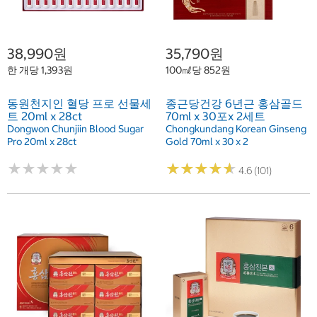
38,990원
35,790원
한 개당 1,393원
100㎖당 852원
동원천지인 혈당 프로 선물세
종근당건강 6년근 홍삼골드
트 20ml x 28ct
70ml x 30포x 2세트
Dongwon Chunjiin Blood Sugar
Chongkundang Korean Ginseng
Pro 20ml x 28ct
Gold 70ml x 30 x 2
★
★
★
★
★
★
★
★
★
★
★
★
★
★
★
★
★
★
★
★
4.6 (101)