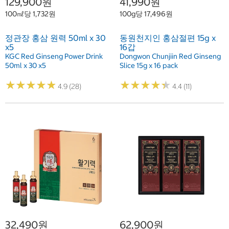
129,900원
41,990원
100㎖당 1,732원
100g당 17,496원
정관장 홍삼 원력 50ml x 30
동원천지인 홍삼절편 15g x
x5
16갑
KGC Red Ginseng Power Drink
Dongwon Chunjiin Red Ginseng
50ml x 30 x5
Slice 15g x 16 pack
★
★
★
★
★
★
★
★
★
★
★
★
★
★
★
★
★
★
★
★
4.9 (28)
4.4 (11)
32,490원
62,900원