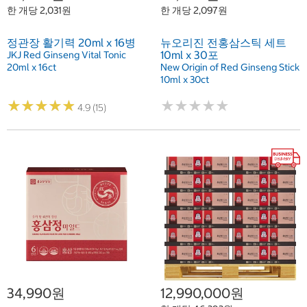
한 개당 2,031원
한 개당 2,097원
정관장 활기력 20ml x 16병
뉴오리진 전홍삼스틱 세트
10ml x 30포
JKJ Red Ginseng Vital Tonic
20ml x 16ct
New Origin of Red Ginseng Stick
10ml x 30ct
★
★
★
★
★
★
★
★
★
★
★
★
★
★
★
★
★
★
★
★
4.9 (15)
34,990원
12,990,000원