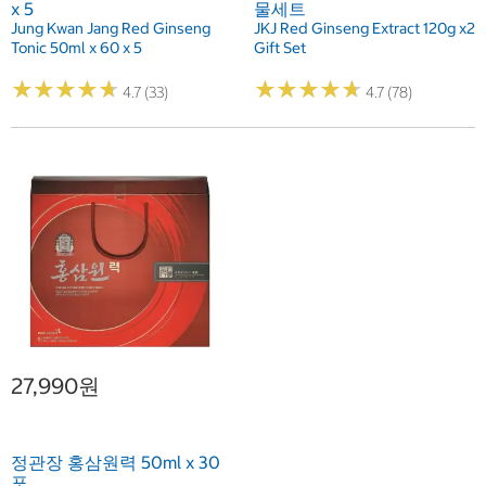
x 5
물세트
Jung Kwan Jang Red Ginseng
JKJ Red Ginseng Extract 120g x2
Tonic 50ml x 60 x 5
Gift Set
★
★
★
★
★
★
★
★
★
★
★
★
★
★
★
★
★
★
★
★
4.7 (33)
4.7 (78)
27,990원
정관장 홍삼원력 50ml x 30
포