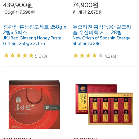
439,900원
74,900원
100g당 17,596원
한 개당 2,675원
정관장 홍삼진고세트 250g x
뉴오리진 홍삼녹용+밀크씨
2병x 5박스
슬 수신비책 세트 28병
JKJ Red Ginseng Honey Paste
New Origin of Sooshin Energy
Gift Set 250g x 2ct x5
Shot Set x 28ct
★
★
★
★
★
★
★
★
★
★
★
★
★
★
★
★
★
★
★
★
5.0 (3)
4.3 (6)