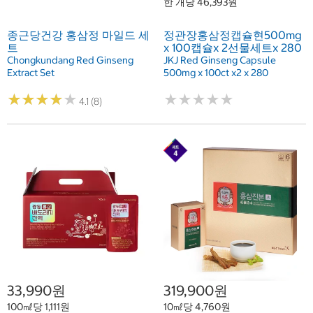
한 개당 46,393원
종근당건강 홍삼정 마일드 세
정관장홍삼정캡슐현500mg
트
x 100캡슐x 2선물세트x 280
Chongkundang Red Ginseng
JKJ Red Ginseng Capsule
Extract Set
500mg x 100ct x2 x 280
★
★
★
★
★
★
★
★
★
★
★
★
★
★
★
★
★
★
★
★
4.1 (8)
33,990원
319,900원
100㎖당 1,111원
10㎖당 4,760원