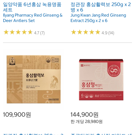
일양약품 6년홍삼 녹용명품
정관장 홍삼활력보 250g x 2
세트
병 x 6
Ilyang Pharmacy Red Ginseng &
Jung Kwan Jang Red Ginseng
Deer Antlers Set
Extract 250g x 2 x 6
★
★
★
★
★
★
★
★
★
★
★
★
★
★
★
★
★
★
★
★
4.7 (7)
4.9 (14)
109,900원
144,900원
한 개당 28,980원