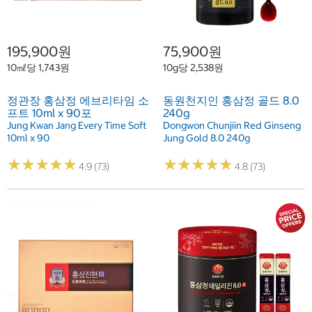
195,900원
75,900원
10㎖당 1,743원
10g당 2,538원
정관장 홍삼정 에브리타임 소
동원천지인 홍삼정 골드 8.0
프트 10ml x 90포
240g
Jung Kwan Jang Every Time Soft
Dongwon Chunjiin Red Ginseng
10ml x 90
Jung Gold 8.0 240g
★
★
★
★
★
★
★
★
★
★
★
★
★
★
★
★
★
★
★
★
4.9 (73)
4.8 (73)