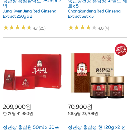
정관장 홍삼활력보 250g x 2
종근당건강 홍삼정 마일드 세
병
트x 5
Jung Kwan Jang Red Ginseng
Chongkundang Red Ginseng
Extract 250g x 2
Extract Set x 5
★
★
★
★
★
★
★
★
★
★
★
★
★
★
★
★
★
★
★
★
4.7 (25)
4.0 (4)
209,900원
70,900원
한 개당 41,980원
100g당 23,708원
정관장 홍삼원 50ml x 60포
정관장 홍삼정 현 120g x2 선