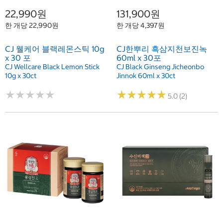
22,990원
131,900원
한 개당 22,990원
한 개당 4,397원
CJ 웰케어 블랙레몬스틱 10g
CJ한뿌리 흑삼지천보진녹
x 30 포
60ml x 30포
CJ Wellcare Black Lemon Stick
CJ Black Ginseng Jicheonbo
10g x 30ct
Jinnok 60ml x 30ct
★
★
★
★
★
★
★
★
★
★
★
★
★
★
★
★
★
★
★
★
5.0 (2)