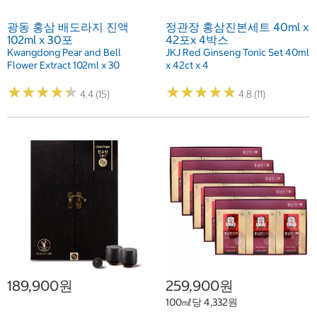
광동 홍삼 배도라지 진액
정관장 홍삼진본세트 40ml x
102ml x 30포
42포x 4박스
Kwangdong Pear and Bell
JKJ Red Ginseng Tonic Set 40ml
Flower Extract 102ml x 30
x 42ct x 4
★
★
★
★
★
★
★
★
★
★
★
★
★
★
★
★
★
★
★
★
4.4 (15)
4.8 (11)
189,900원
259,900원
100㎖당 4,332원