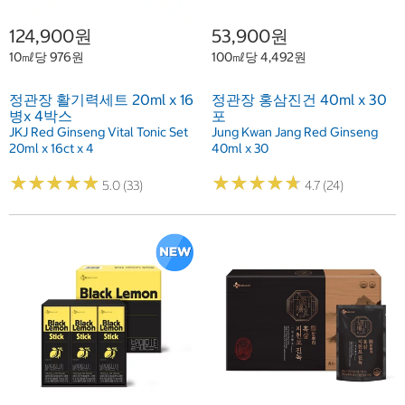
124,900원
53,900원
10㎖당 976원
100㎖당 4,492원
정관장 활기력세트 20ml x 16
정관장 홍삼진건 40ml x 30
병x 4박스
포
JKJ Red Ginseng Vital Tonic Set
Jung Kwan Jang Red Ginseng
20ml x 16ct x 4
40ml x 30
★
★
★
★
★
★
★
★
★
★
★
★
★
★
★
★
★
★
★
★
5.0 (33)
4.7 (24)