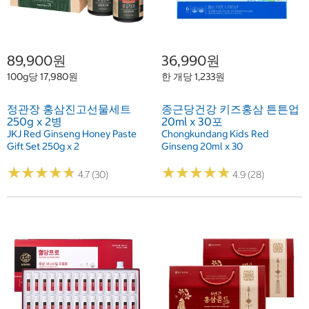
89,900원
36,990원
100g당 17,980원
한 개당 1,233원
정관장 홍삼진고선물세트
종근당건강 키즈홍삼 튼튼업
250g x 2병
20ml x 30포
JKJ Red Ginseng Honey Paste
Chongkundang Kids Red
Gift Set 250g x 2
Ginseng 20ml x 30
★
★
★
★
★
★
★
★
★
★
★
★
★
★
★
★
★
★
★
★
4.7 (30)
4.9 (28)