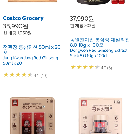
Costco Grocery
37,990원
38,990원
한 개당 303원
한 개당 1,950원
동원천지인 홍삼정 데일리진
8.0 10g x 100포
정관장 홍삼진현 50ml x 20
Dongwon Red Ginseng Extract
포
Stick 8.0 10g x 100ct
Jung Kwan Jang Red Ginseng
50ml x 20
★
★
★
★
★
★
★
★
★
★
4.3 (6)
★
★
★
★
★
★
★
★
★
★
4.5 (43)