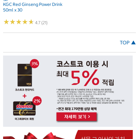
KGC Red Ginseng Power Drink
50ml x 30
★
★
★
★
★
★
★
★
★
★
4.7 (21)
TOP ▲