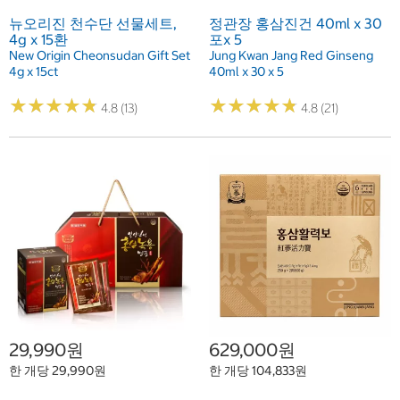
뉴오리진 천수단 선물세트,
정관장 홍삼진건 40ml x 30
4g x 15환
포x 5
New Origin Cheonsudan Gift Set
Jung Kwan Jang Red Ginseng
4g x 15ct
40ml x 30 x 5
★
★
★
★
★
★
★
★
★
★
★
★
★
★
★
★
★
★
★
★
4.8 (13)
4.8 (21)
29,990원
629,000원
한 개당 29,990원
한 개당 104,833원