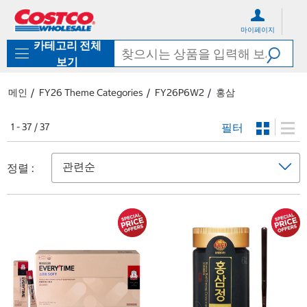
컨
메
텐
뉴
마이페이지
츠
로
카테고리 전체
로
바
바
로
보기
로
가
가
기
메인
FY26 Theme Categories
FY26P6W2
홍삼
기
필터
1 - 37 / 37
정렬 :