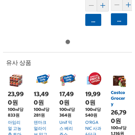
카트에 
카트에 담기
유사 상품
Costco
23,99
13,49
17,49
19,99
Grocer
0원
0원
0원
0원
y
100㎖당
100㎖당
100㎖당
100㎖당
26,79
833원
281원
364원
540원
0원
아임리
덴마크
Unif 믹
O'RGA
100㎖당
얼 고농
얼라이
스 베리
NIC 사과
1,116원
축 토마
브 망고
주스
&당근