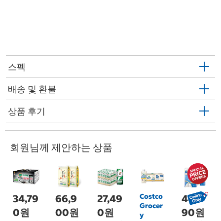
스펙
배송 및 환불
상품 후기
회원님께 제안하는 상품
Costco
34,79
66,9
27,49
46,9
Grocer
0원
00원
0원
90원
y