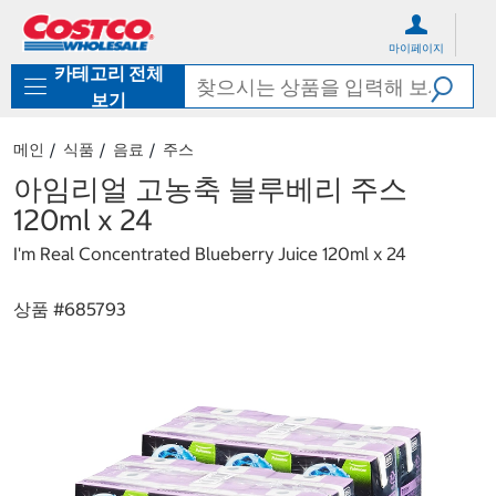
컨
메
텐
뉴
마이페이지
츠
로
카테고리 전체
로
바
바
로
보기
로
가
가
기
메인
식품
음료
주스
기
아임리얼 고농축 블루베리 주스
120ml x 24
I'm Real Concentrated Blueberry Juice 120ml x 24
상품 #
685793