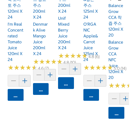
토 주스
주스
200ml
주스
Balance
120ml X
200ml
X 24
125ml X
Grow
24
X 24
24
CCA 착
Unif
즙 주스
I'm Real
Denmar
Mixed
O'RGA
120ml X
Concent
K Alive
Berry
NIC
20
Rated
Mango
Juice
Apple&
Tomato
Juice
200ml
Carrot
Balance
Juice
200ml
X 24
Juice
Grow
120ml X
X 24
125ml X
CCA
★
★
★
★
★
★
★
★
★
★
4.8 (6)
24
24
NFC
★
★
★
★
★
★
★
★
★
★
4.8 (10)
Juice
★
★
★
★
★
★
★
★
★
★
★
★
★
★
★
★
★
★
★
★
4.6 (7)
5.0 (14)
120ml X
20
카트에 담기
★
★
★
★
★
★
카트에 담기
카트에 담기
카트에 담기
카트에 