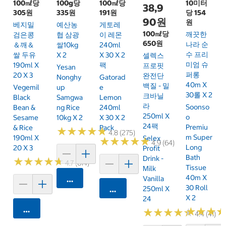
100㎖당
100g당
100㎖당
10미터
38,9
305원
335원
191원
당 154
90원
원
베지밀
예산농
게토레
100㎖당
깨끗한
검은콩
협 삼광
이 레몬
650원
나라 순
＆깨＆
쌀10kg
240ml
수 프리
쌀 두유
X 2
X 30 X 2
셀렉스
미엄 슈
190ml X
팩
프로핏
Yesan
퍼롱
20 X 3
완전단
Nonghy
Gatorad
40m X
백질 - 밀
Vegemil
Up
E
30롤 X 2
크바닐
Black
Samgwa
Lemon
라
Soonso
Bean &
Ng Rice
240ml
250ml X
O
Sesame
10kg X 2
X 30 X 2
24팩
Premiu
& Rice
Pack
★
★
★
★
★
★
★
★
★
★
4.8 (275)
M Super
190ml X
Selex
★
★
★
★
★
★
★
★
★
★
4.9 (64)
Long
20 X 3
Profit
Bath
Drink -
★
★
★
★
★
★
★
★
★
★
4.7 (614)
Tissue
Milk
40m X
카트에 담기
Vanilla
30 Roll
카트에 담기
250ml X
X 2
24
카트에 담기
★
★
★
★
★
★
★
★
★
★
★
★
★
★
★
★
4.4 (41)