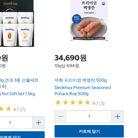
썬
Su
0원
34,690원
60원
10g당 694원
0g 견과 3종 선물세트
덕화 프리미엄 백명란 500g
X 6)
Deokhwa Premium Seasoned
 Nut Gift Set 1.5kg
Pollack Roe 500g
★
★
★
★
★
★
★
★
★
★
4.7 (3)
★
★
★
★
4.7 (7)
카트에 담기
카트에 담기