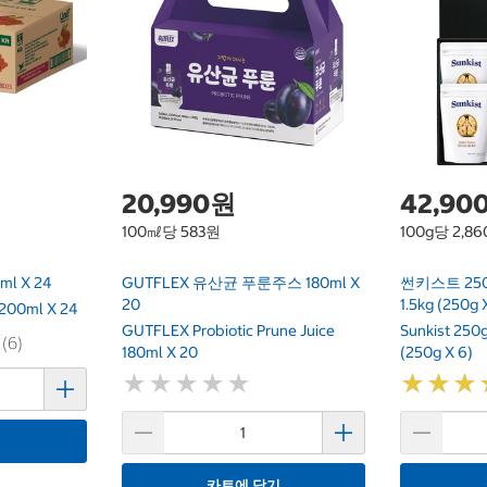
20,990원
42,90
100㎖당 583원
100g당 2,8
l X 24
GUTFLEX 유산균 푸룬주스 180ml X
썬키스트 25
20
1.5kg (250g 
 200ml X 24
GUTFLEX Probiotic Prune Juice
Sunkist 250g
 (6)
180ml X 20
(250g X 6)
★
★
★
★
★
★
★
★
★
★
★
★
★
★
★
★
기
카트에 담기