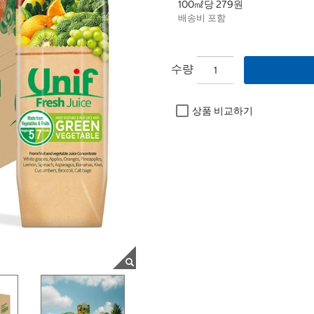
100㎖당 279원
배송비 포함
수량
상품 비교하기