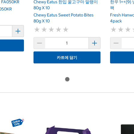
FA050KR
Chewy Eatus 한입 꿀고구마 말랭이
한우 1++(9)
80g X 10
팩
A050KR
Chewy Eatus Sweet Potato Bites
Fresh Hanwo
80g X 10
4pack
★
★
★
★
★
★
★
★
★
★
★
★
★
★
★
★
기
카트에 담기