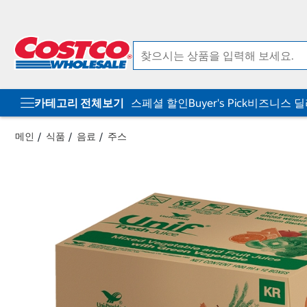
컨
메
텐
뉴
츠
로
로
바
바
로
로
가
가
기
기
카테고리 전체보기
스페셜 할인
Buyer's Pick
비즈니스 
메인
식품
음료
주스