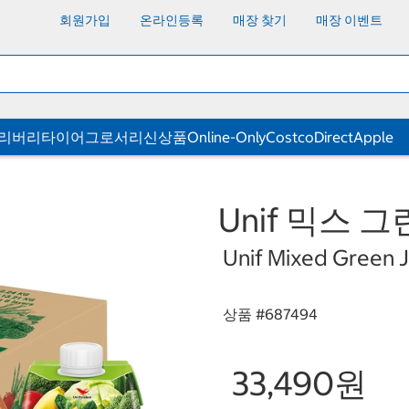
회원가입
온라인등록
매장 찾기
매장 이벤트
딜리버리
타이어
그로서리
신상품
Online-Only
CostcoDirect
Apple
Unif 믹스 그린
Unif Mixed Green Ju
상품 #
687494
33,490원