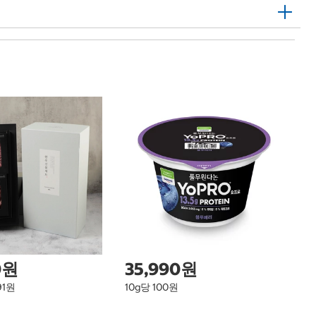
1
삼
13
Sa
(
0원
35,990원
91원
10g당 100원