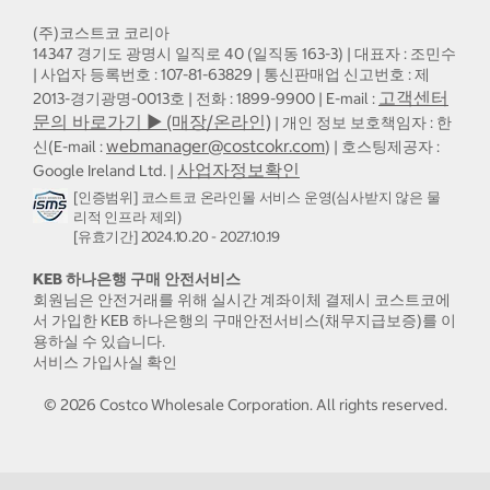
(주)코스트코 코리아
14347 경기도 광명시 일직로 40 (일직동 163-3) | 대표자 : 조민수
| 사업자 등록번호 : 107-81-63829 | 통신판매업 신고번호 : 제
고객센터
2013-경기광명-0013호 | 전화 : 1899-9900 | E-mail :
문의 바로가기 ▶ (매장/온라인)
| 개인 정보 보호책임자 : 한
webmanager@costcokr.com
신(E-mail :
) | 호스팅제공자 :
사업자정보확인
Google Ireland Ltd. |
[인증범위] 코스트코 온라인몰 서비스 운영(심사받지 않은 물
리적 인프라 제외)
[유효기간] 2024.10.20 - 2027.10.19
KEB 하나은행 구매 안전서비스
회원님은 안전거래를 위해 실시간 계좌이체 결제시 코스트코에
서 가입한 KEB 하나은행의 구매안전서비스(채무지급보증)를 이
용하실 수 있습니다.
서비스 가입사실 확인
©
2026
Costco Wholesale Corporation.
All rights reserved.