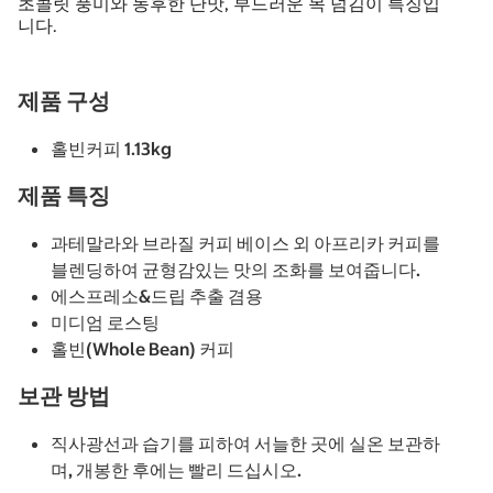
초콜릿 풍미와 농후한 단맛, 부드러운 목 넘김이 특징입
니다.
제품 구성
홀빈커피 1.13kg
제품 특징
과테말라와 브라질 커피 베이스 외 아프리카 커피를
블렌딩하여 균형감있는 맛의 조화를 보여줍니다.
에스프레소&드립 추출 겸용
미디엄 로스팅
홀빈(Whole Bean) 커피
보관 방법
직사광선과 습기를 피하여 서늘한 곳에 실온 보관하
며, 개봉한 후에는 빨리 드십시오.