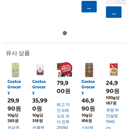
카트에 담기
카트에 
유사 상품
Costco
Costco
Costco
79,9
24,9
Grocer
Grocer
Grocer
00원
90원
y
y
y
100g당
29,9
35,99
46,9
167원
레고 마
90원
0원
90원
큐원 하
인크래
10g당
10g당
10g당
얀설탕
프트 위
265원
318원
416원
15KG
더 전투
커피명
커클랜
21590
스타벅
Q1