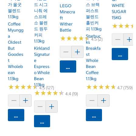
가 올굿
드 시그
스 브랙
WHITE
LEGO
블렌드
니춰 에
퍼스트
SUGAR
Minecra
1.13kg
스프레
블렌드
15KG
Ft
소 블렌
홀빈커
Coffee
Wither
★
★
★
★
★
★
드 원두
피 1.13kg
Myungg
Battle
커피
A
Starbuc
★
★
★
★
★
★
★
★
★
★
4.5 (2)
1.13kg
Oldest
Ks
But
Kirkland
Breakfa
Goodes
Signatur
St
카트에 
T
E
Whole
Wholeb
Espress
Bean
카트에 담기
Ean
O Whole
Coffee
1.13kg
Bean
1.13kg
1.13kg
★
★
★
★
★
★
★
★
★
★
★
★
★
★
★
★
★
★
★
★
4.5 (127)
4.7 (759)
★
★
★
★
★
★
★
★
★
★
4.4 (19)
카트에 담기
카트에 담기
카트에 담기