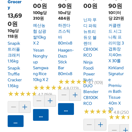
Grocer
00원
90원
00원
90원
y
100g당
10㎖당
10미터
13,69
310원
484원
당 221원
닌자 푸
0원
예산농
하겐다
커클랜
디 파워
10g당
협 삼광
즈스틱
드 시그
뉴트리
118원
쌀10kg
바
니춰 프
듀오 블
X 2
80mlx8
리미엄 3
Snapik
렌더
겹화장
트러플
CB100K
Yesan
Haagen-
지40m
크래커
RCO
Nonghy
Dazs
X 30롤
1.16kg
Up
Stick
Ninja
Samgwa
Bar
Kirkland
Snapik
Foodi
Ng Rice
80mlx8
Signatur
Truffle
Power
10kg X 2
E
Cracker
Nutri
★
★
★
★
★
★
★
★
★
★
4.7 (109)
Premiu
1.16kg
DUO
★
★
★
★
★
★
★
★
★
★
4.8 (273)
M Bath
Blender
★
★
★
★
★
★
★
★
★
★
4.7 (159)
Tissue
CB100K
40m X
RCO
30
카트에 담기
★
★
★
★
★
★
★
★
★
★
4.8 (250)
카트에 담기
★
★
★
★
★
★
카트에 담기