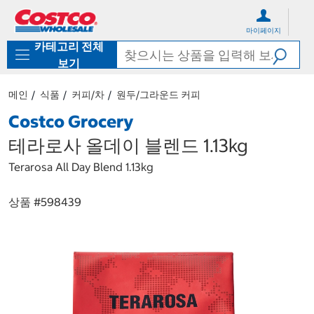
컨
메
텐
뉴
마이페이지
츠
로
카테고리 전체
로
바
바
로
보기
로
가
가
기
메인
식품
커피/차
원두/그라운드 커피
기
Costco Grocery
테라로사 올데이 블렌드 1.13kg
Terarosa All Day Blend 1.13kg
상품 #
598439