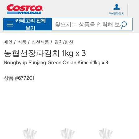
컨
메
텐
뉴
마이페이지
츠
로
카테고리 전체
로
바
바
로
보기
로
가
가
기
메인
식품
신선식품
김치/반찬
기
농협선장파김치 1kg x 3
Nonghyup Sunjang Green Onion Kimchi 1kg x 3
상품 #
677201