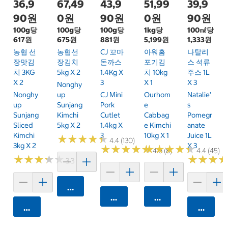
36,9
67,49
43,9
51,99
39,9
90원
0원
90원
0원
90원
100g당
100g당
100g당
1kg당
100㎖당
617원
675원
881원
5,199원
1,333원
농협 선
농협선
CJ 꼬마
아워홈
나탈리
장맛김
장김치
돈까스
포기김
스 석류
치 3KG
5kg X 2
1.4Kg X
치 10kg
주스 1L
X 2
3
X 1
X 3
Nonghy
Nonghy
Up
CJ Mini
Ourhom
Natalie'
Up
Sunjang
Pork
E
S
Sunjang
Kimchi
Cutlet
Cabbag
Pomegr
Sliced
5kg X 2
1.4kg X
E Kimchi
Anate
Kimchi
3
10kg X 1
Juice 1L
★
★
★
★
★
★
★
★
★
★
4.4 (130)
3kg X 2
X 3
★
★
★
★
★
★
★
★
★
★
★
★
★
★
★
★
★
★
★
★
4.6 (8)
4.4 (45)
★
★
★
★
★
★
★
★
★
★
★
★
★
★
★
★
3.3 (36)
카트에 담기
카트에 담기
카트에 담기
카트에 담기
카트에 