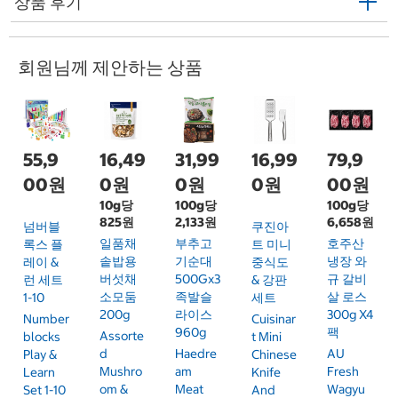
상품 후기
회원님께 제안하는 상품
55,9
16,49
31,99
16,99
79,9
00원
0원
0원
0원
00원
10g당
100g당
100g당
825원
2,133원
6,658원
넘버블
쿠진아
일품채
부추고
호주산
록스 플
트 미니
솥밥용
기순대
냉장 와
레이 &
중식도
버섯채
500Gx3
규 갈비
런 세트
& 강판
소모둠
족발슬
살 로스
1-10
세트
200g
라이스
300g X4
Number
Cuisinar
960g
팩
Assorte
Blocks
T Mini
D
Haedre
AU
Play &
Chinese
Mushro
Am
Fresh
Learn
Knife
Om &
Meat
Wagyu
Set 1-10
And