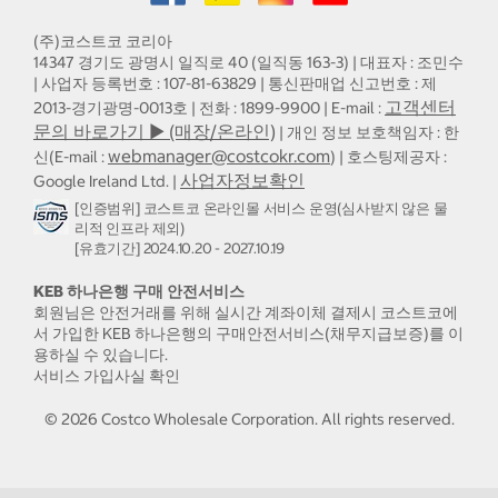
(주)코스트코 코리아
14347 경기도 광명시 일직로 40 (일직동 163-3) | 대표자 : 조민수
| 사업자 등록번호 : 107-81-63829 | 통신판매업 신고번호 : 제
고객센터
2013-경기광명-0013호 | 전화 : 1899-9900 | E-mail :
문의 바로가기 ▶ (매장/온라인)
| 개인 정보 보호책임자 : 한
webmanager@costcokr.com
신(E-mail :
) | 호스팅제공자 :
사업자정보확인
Google Ireland Ltd. |
[인증범위] 코스트코 온라인몰 서비스 운영(심사받지 않은 물
리적 인프라 제외)
[유효기간] 2024.10.20 - 2027.10.19
KEB 하나은행 구매 안전서비스
회원님은 안전거래를 위해 실시간 계좌이체 결제시 코스트코에
서 가입한 KEB 하나은행의 구매안전서비스(채무지급보증)를 이
용하실 수 있습니다.
서비스 가입사실 확인
©
2026
Costco Wholesale Corporation.
All rights reserved.