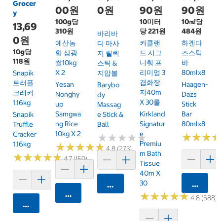
Grocer
00원
0원
90원
90원
y
100g당
10미터
10㎖당
13,69
310원
당 221원
484원
바리바
0원
예산농
커클랜
하겐다
디 마사
10g당
협 삼광
드 시그
즈스틱
지 릴렉
118원
쌀10kg
니춰 프
바
스틱 &
X 2
리미엄 3
80mlx8
Snapik
지압볼
겹화장
트러플
Yesan
Haagen-
Barybo
지40m
크래커
Nonghy
Dazs
Dy
X 30롤
1.16kg
Up
Stick
Massag
Samgwa
Kirkland
Bar
Snapik
E Stick &
Ng Rice
Signatur
80mlx8
Truffle
Ball
10kg X 2
E
Cracker
★
★
★
★
★
★
★
★
★
★
★
★
★
★
★
★
Premiu
1.16kg
★
★
★
★
★
★
★
★
★
★
4.8 (273)
M Bath
★
★
★
★
★
★
★
★
★
★
4.7 (159)
Tissue
40m X
30
카트에 
카트에 담기
카트에 담기
★
★
★
★
★
★
★
★
★
★
4.8 (588)
카트에 담기