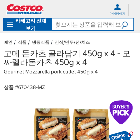
컨
메
텐
뉴
마이페이지
츠
로
카테고리 전체
로
바
바
로
보기
로
가
가
기
메인
식품
냉동식품
간식/만두/전/치즈
기
고메 돈카츠 골라담기 450g x 4 - 모
짜렐라돈카츠 450g x 4
Gourmet Mozzarella pork cutlet 450g x 4
상품 #
670438-MZ