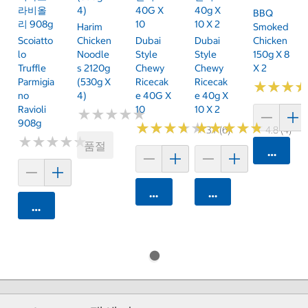
라비올
4)
40G X
40g X
BBQ
리 908g
10
10 X 2
Harim
Smoked
Scoiatto
Chicken
Dubai
Dubai
Chicken
Lo
Noodle
Style
Style
150g X 8
Truffle
S 2120g
Chewy
Chewy
X 2
Parmigia
(530g X
Ricecak
Ricecak
★
★
★
★
★
★
No
4)
E 40G X
E 40g X
Ravioli
10
10 X 2
★
★
★
★
★
★
★
★
★
★
908g
★
★
★
★
★
★
★
★
★
★
★
★
★
★
★
★
★
★
★
★
3.7 (6)
4.8 (4)
★
★
★
★
★
★
★
★
★
★
품절
카트에 
카트에 담기
카트에 담기
카트에 담기