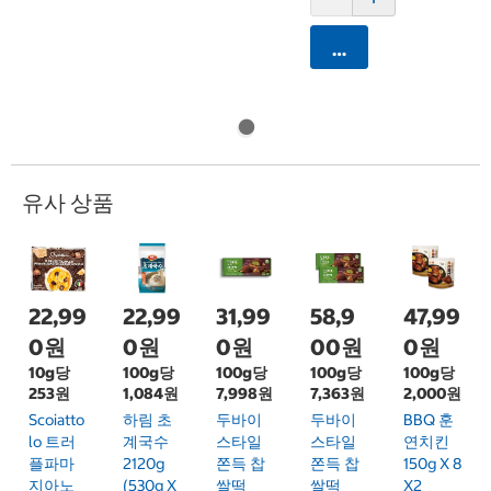
카트에 담기
유사 상품
22,99
22,99
31,99
58,9
47,99
0원
0원
0원
00원
0원
10g당
100g당
100g당
100g당
100g당
253원
1,084원
7,998원
7,363원
2,000원
Scoiatto
하림 초
두바이
두바이
BBQ 훈
Lo 트러
계국수
스타일
스타일
연치킨
플파마
2120g
쫀득 찹
쫀득 찹
150g X 8
지아노
(530g X
쌀떡
쌀떡
X2