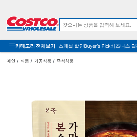
컨
메
텐
뉴
츠
로
로
바
바
로
로
가
가
기
기
카테고리 전체보기
스페셜 할인
Buyer's Pick
비즈니스 
메인
식품
가공식품
즉석식품