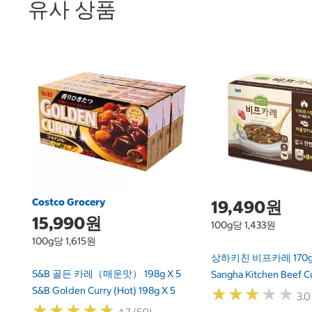
유사 상품
Costco Grocery
19,490원
15,990원
100g당 1,433원
100g당 1,615원
상하키친 비프카레 170g 
S&B 골든 카레（매운맛） 198g X 5
Sangha Kitchen Beef Cu
S&B Golden Curry (Hot) 198g X 5
★
★
★
★
★
★
★
★
★
★
3.0
★
★
★
★
★
★
★
★
★
★