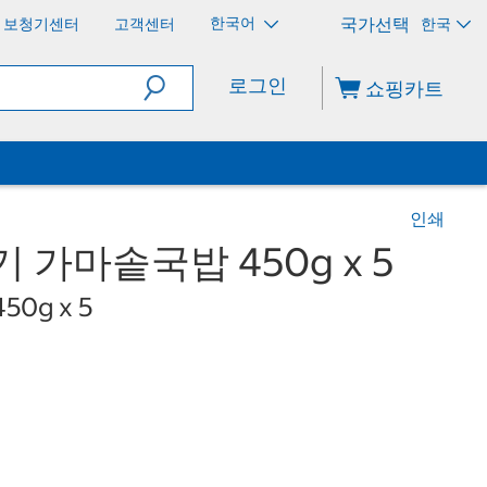
한국어
보청기센터
고객센터
한국
로그인
쇼핑카트
인쇄
 가마솥국밥 450g x 5
450g x 5