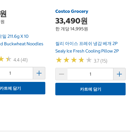
Costco Grocery
0원
33,490원
9원
한 개당 14,995원
211.6g X 10
씰리 아이스 프레쉬 냉감 베개 2P
ld Buckwheat Noodles
Sealy Ice Fresh Cooling Pillow 2P
★
★
★
★
★
★
★
★
★
★
★
★
★
★
4.4 (41)
3.7 (15)
카트에 담기
카트에 담기