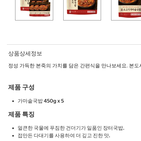
상품상세정보
정성 가득한 본죽의 가치를 담은 간편식을 만나보세요. 본도
제품 구성
가마솥국밥 450g x 5
제품 특징
얼큰한 국물에 푸짐한 건더기가 일품인 장터국밥.
접만든 다대기를 사용하여 더 깊고 진한 맛.