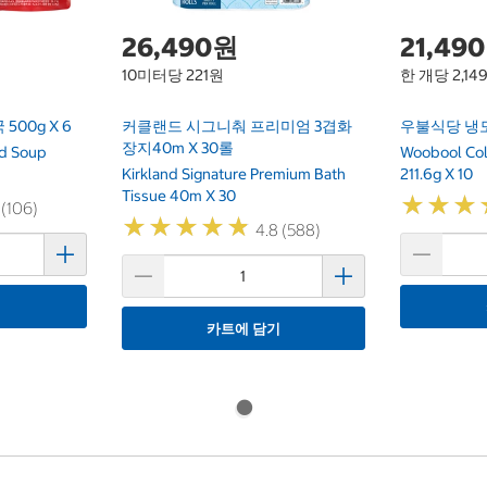
26,490원
21,49
10미터당 221원
한 개당 2,14
500g X 6
커클랜드 시그니춰 프리미엄 3겹화
우불식당 냉모밀 
장지40m X 30롤
ed Soup
Woobool Co
Kirkland Signature Premium Bath
211.6g X 10
Tissue 40m X 30
★
★
★
★
★
★
 (106)
★
★
★
★
★
★
★
★
★
★
4.8 (588)
기
카트에 담기