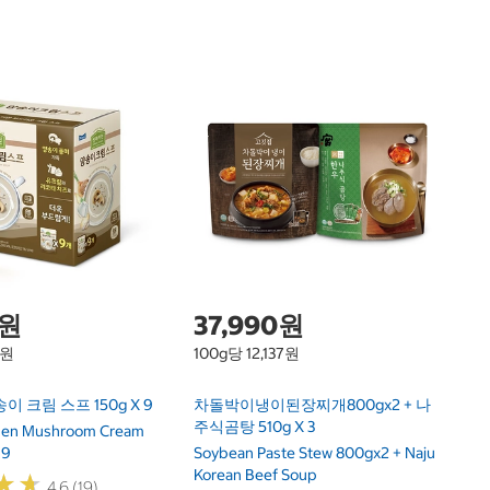
1
양
Ya
X 
0원
37,990원
2원
100g당 12,137원
 크림 스프 150g X 9
차돌박이냉이된장찌개800gx2 + 나
주식곰탕 510g X 3
chen Mushroom Cream
 9
Soybean Paste Stew 800gx2 + Naju
Korean Beef Soup
★
★
★
★
4.6 (19)