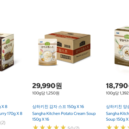
29,990원
18,79
100g당 1,250원
100g당 1,39
X 8
상하키친 감자 스프 150g X 16
상하키친 양송이
rry 170g X 8
Sangha Kitchen Potato Cream Soup
Sangha Kit
150g X 16
Soup 150g X
 (2)
★
★
★
★
★
★
★
★
★
★
★
★
★
★
★
★
5.0 (7)