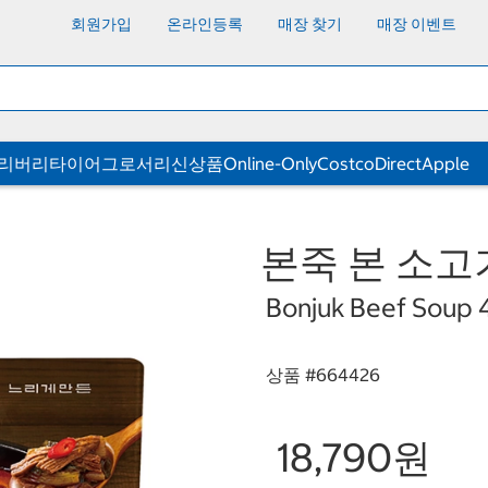
회원가입
온라인등록
매장 찾기
매장 이벤트
딜리버리
타이어
그로서리
신상품
Online-Only
CostcoDirect
Apple
본죽 본 소고기
Bonjuk Beef Soup 
상품 #
664426
18,790원