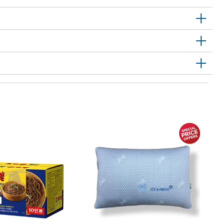
한
라
피
LA
P