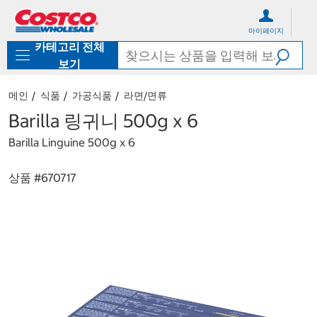
컨
메
텐
뉴
마이페이지
츠
로
카테고리 전체
로
바
바
로
보기
로
가
가
기
메인
식품
가공식품
라면/면류
기
Barilla 링귀니 500g x 6
Barilla Linguine 500g x 6
상품 #
670717