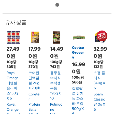
유사 상품
Costco
27,49
17,99
14,49
32,99
Grocer
0원
0원
0원
0원
y
10g당
10g당
100g당
10g당
16,99
305원
370원
743원
132원
0원
Royal
코어틴
풀무원
스팸 클
100g당
Orange
단백질
수타식
래식
566원
에멘탈
볼 20g
즉석생
340g X
슬라이
X 20pk
우동
6
갈로팔
스150g
195g X
로 유기
Coretei
Spam
X 6
10
농 파스
N
Classic
타 혼합
Royal
Protein
Pulmuo
340g X
500g X
Orange
Balls
Ne
6
6