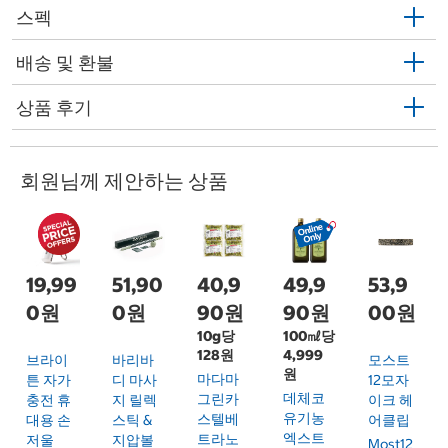
스펙
배송 및 환불
상품 후기
회원님께 제안하는 상품
19,99
51,90
40,9
49,9
53,9
0원
0원
90원
90원
00원
10g당
100㎖당
128원
4,999
브라이
바리바
모스트
원
마다마
튼 자가
디 마사
12모자
데체코
그린카
충전 휴
지 릴렉
이크 헤
유기농
스텔베
대용 손
스틱 &
어클립
엑스트
트라노
저울
지압볼
Most12