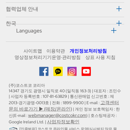
협력업체 안내
한국
Languages
사이트맵
이용약관
개인정보처리방침
영상정보처리기기운영·관리방침
상표 사용 지침
(주)코스트코 코리아
14347 경기도 광명시 일직로 40 (일직동 163-3) | 대표자 : 조민수
| 사업자 등록번호 : 107-81-63829 | 통신판매업 신고번호 : 제
고객센터
2013-경기광명-0013호 | 전화 : 1899-9900 | E-mail :
문의 바로가기 ▶ (매장/온라인)
| 개인 정보 보호책임자 : 한
webmanager@costcokr.com
신(E-mail :
) | 호스팅제공자 :
사업자정보확인
Google Ireland Ltd. |
[인증범위] 코스트코 온라인몰 서비스 운영(심사받지 않은 물