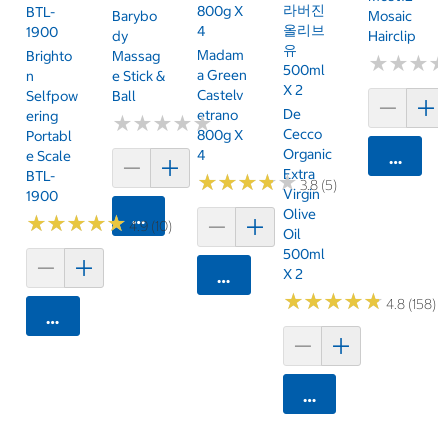
라버진
800g X
BTL-
Barybo
Mosaic
올리브
4
1900
Dy
Hairclip
유
Madam
Brighto
Massag
★
★
★
★
★
★
500ml
A Green
N
E Stick &
X 2
Castelv
Selfpow
Ball
De
Etrano
Ering
★
★
★
★
★
★
★
★
★
★
Cecco
800g X
Portabl
Organic
4
E Scale
카트에 
Extra
BTL-
★
★
★
★
★
★
★
★
★
★
3.8 (5)
Virgin
1900
Olive
카트에 담기
★
★
★
★
★
★
★
★
★
★
4.9 (10)
Oil
500ml
X 2
카트에 담기
★
★
★
★
★
★
★
★
★
★
4.8 (158)
카트에 담기
카트에 담기