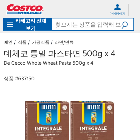
컨
메
텐
뉴
마이페이지
츠
로
카테고리 전체
로
바
바
로
보기
로
가
가
기
메인
식품
가공식품
라면/면류
기
데체코 통밀 파스타면 500g x 4
De Cecco Whole Wheat Pasta 500g x 4
상품 #
637150