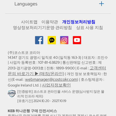
Languages
사이트맵
이용약관
개인정보처리방침
영상정보처리기기운영·관리방침
상표 사용 지침
(주)코스트코 코리아
14347 경기도 광명시 일직로 40 (일직동 163-3) | 대표자 : 조민수
| 사업자 등록번호 : 107-81-63829 | 통신판매업 신고번호 : 제
고객센터
2013-경기광명-0013호 | 전화 : 1899-9900 | E-mail :
문의 바로가기 ▶ (매장/온라인)
| 개인 정보 보호책임자 : 한
webmanager@costcokr.com
신(E-mail :
) | 호스팅제공자 :
사업자정보확인
Google Ireland Ltd. |
[인증범위] 코스트코 온라인몰 서비스 운영(심사받지 않은 물
리적 인프라 제외)
[유효기간] 2024.10.20 - 2027.10.19
KEB 하나은행 구매 안전서비스
회원님은 안전거래를 위해 실시간 계좌이체 결제시 코스트코에