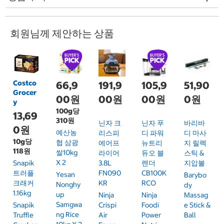
회원님께 제안하는 상품
Costco
66,9
191,9
105,9
51,90
Grocer
00원
00원
00원
0원
y
100g당
13,69
310원
닌자 크
닌자 푸
바리바
0원
예산농
리스피
디 파워
디 마사
10g당
협 삼광
에어프
뉴트리
지 릴렉
118원
쌀10kg
라이어
듀오 블
스틱 &
X 2
Snapik
3.8L
렌더
지압볼
트러플
FN090
CB100K
Yesan
Barybo
크래커
KR
RCO
Nonghy
Dy
1.16kg
Up
Ninja
Ninja
Massag
Samgwa
Snapik
Crispi
Foodi
E Stick &
Ng Rice
Truffle
Air
Power
Ball