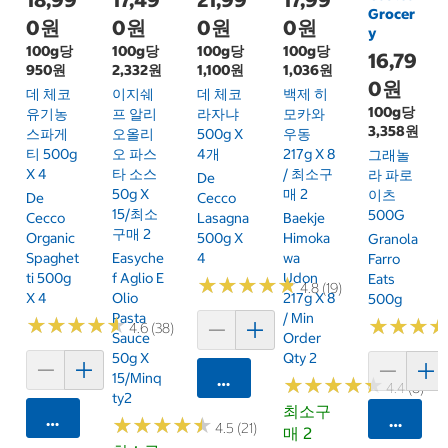
Grocer
0원
0원
0원
0원
y
100g당
100g당
100g당
100g당
16,79
950원
2,332원
1,100원
1,036원
0원
데 체코
이지쉐
데 체코
백제 히
100g당
유기농
프 알리
라자냐
모카와
3,358원
스파게
오올리
500g X
우동
티 500g
오 파스
4개
217g X 8
그래놀
X 4
타 소스
/ 최소구
라 파로
De
50g X
매 2
이츠
De
Cecco
15/최소
500G
Cecco
Lasagna
Baekje
구매 2
Organic
500g X
Himoka
Granola
Spaghet
Easyche
4
Wa
Farro
Ti 500g
F Aglio E
Udon
Eats
★
★
★
★
★
★
★
★
★
★
4.8 (19)
X 4
Olio
217g X 8
500g
Pasta
/ Min
★
★
★
★
★
★
★
★
★
★
★
★
★
★
★
★
4.6 (38)
Sauce
Order
50g X
Qty 2
15/Minq
카트에 담기
★
★
★
★
★
★
★
★
★
★
4.4 (8)
Ty2
최소구
카트에 담기
카트에 
★
★
★
★
★
★
★
★
★
★
4.5 (21)
매 2