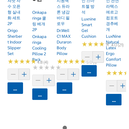
셔벗 자
시원맥
인 스마
인 천연
수 오픈
스 듀라
트젤 방
라텍스
형 실내
론 냉감
석
에르고
Onkapa
화 세트
바디 필
컴포트
Ringa 쿨
Luxnine
2P
로우
경추베
링 베개
Smart
개
2P
Origo
Dr.Well
Gel
Sherber
C1 MAX
Cushion
LuxNine
Onkapa
T Indoor
Duraron
Natural
Ringa
★
★
★
★
★
★
★
★
★
★
4.0 (21)
Slipper
Body
Latex
Cooling
Set
Pillow
Ergo
Pillow 2
Comfort
Pack
★
★
★
★
★
★
★
★
★
★
★
★
★
★
★
★
★
★
★
★
4.8 (4)
5.0 (1)
Pillow
★
★
★
★
★
★
★
★
★
★
카트에 담기
★
★
★
★
★
★
카트에 담기
카트에 담기
카트에 담기
카트에 