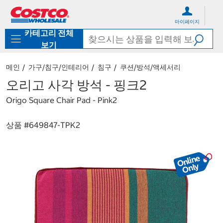
컨
메
텐
뉴
마이페이지
츠
로
카테고리 전체
로
바
바
로
보기
로
가
가
기
메인
가구/침구/인테리어
침구
쿠션/방석/액세서리
기
오리고 사각 방석 - 핑크2
Origo Square Chair Pad - Pink2
상품 #
649847-TPK2