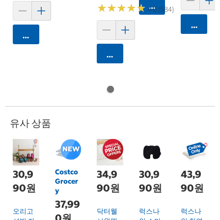
카트에 담기
★
★
★
★
★
★
★
★
★
★
4.8 (584)
카트에 
카트에 담기
카트에 담기
유사 상품
Costco
30,9
34,9
30,9
43,9
Grocer
90원
90원
90원
90원
y
37,99
오리고
닥터웰
럭스나
럭스나
0원