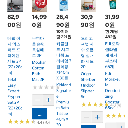
82,9
14,99
26,4
30,9
31,99
00원
0원
90원
90원
0원
10미터
한 개당
당 221원
492원
테팔 이
무한타
오리고
커클랜
FiJi 모락
지 엑스
올 순면
셔벗 자
드 시그
셀라냄
퍼트 프
욕실매
수 오픈
니춰 프
새제거
라이팬
트 2P
형 실내
리미엄 3
부스터
세트 2P
화 세트
Moohan
겹화장
65개
(22+28c
2P
Cotton
지40m
M)
FiJi
Bath
Origo
X 30롤
Moraxel
Tefal
Mat 2P
Sherber
Kirkland
La
Easy
T Indoor
★
★
★
★
★
★
★
★
★
★
Signatur
Deodori
Expert
Slipper
E
Zing
Frypan
Set
Premiu
Booster
Set 2P
★
★
★
★
★
★
★
★
★
★
4.8 (4)
M Bath
65ea
(22+28c
Tissue
M)
카트에 담기
★
★
★
★
★
★
40m X
★
★
★
★
★
★
★
★
★
★
4.4 (70)
30