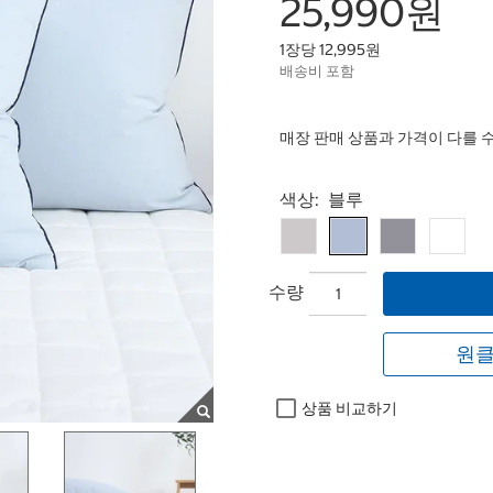
25,990원
1장당 12,995원
배송비 포함
매장 판매 상품과 가격이 다를 
Select product
색상:
블루
수량
원클
상품 비교하기