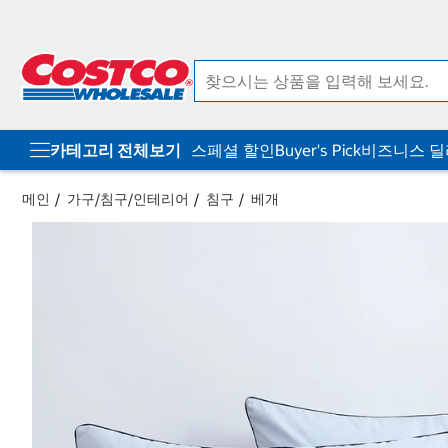
컨
메
텐
뉴
츠
로
로
바
바
로
로
가
가
기
기
카테고리 전체보기
스페셜 할인
Buyer's Pick
비즈니스 
메인
가구/침구/인테리어
침구
베개