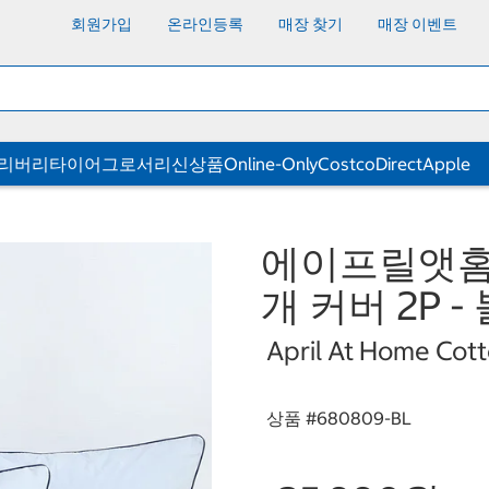
회원가입
온라인등록
매장 찾기
매장 이벤트
딜리버리
타이어
그로서리
신상품
Online-Only
CostcoDirect
Apple
에이프릴앳홈 
개 커버 2P -
April At Home Cott
상품 #
680809-BL