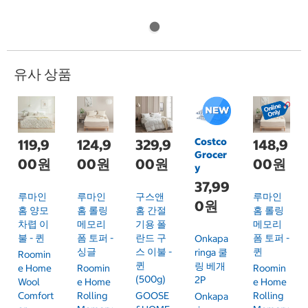
유사 상품
Costco
119,9
124,9
329,9
148,9
Grocer
00원
00원
00원
00원
y
37,99
루마인
루마인
구스앤
루마인
0원
홈 양모
홈 롤링
홈 간절
홈 롤링
차렵 이
메모리
기용 폴
메모리
불 - 퀸
폼 토퍼 -
란드 구
폼 토퍼 -
Onkapa
싱글
스 이불 -
퀸
Ringa 쿨
Roomin
퀸
링 베개
E Home
Roomin
Roomin
(500g)
2P
Wool
E Home
E Home
Comfort
Rolling
GOOSE
Rolling
Onkapa