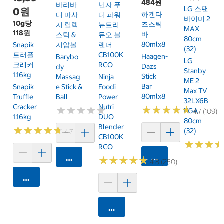
484원
바리바
닌자 푸
LG 스탠
0원
하겐다
디 마사
디 파워
바이미 2
10g당
즈스틱
지 릴렉
뉴트리
MAX
118원
바
스틱 &
듀오 블
80cm
80mlx8
Snapik
지압볼
렌더
(32)
트러플
CB100K
Haagen-
Barybo
LG
크래커
RCO
Dazs
Dy
Stanby
1.16kg
Stick
Massag
Ninja
ME 2
Bar
Snapik
E Stick &
Foodi
Max TV
80mlx8
Truffle
Ball
Power
32LX6B
Cracker
Nutri
★
★
★
★
★
★
★
★
★
★
★
★
★
★
★
★
★
★
★
★
KGA
4.7 (109)
1.16kg
DUO
80cm
Blender
★
★
★
★
★
★
★
★
★
★
(32)
4.7 (159)
CB100K
★
★
★
★
★
★
RCO
카트에 담기
카트에 담기
★
★
★
★
★
★
★
★
★
★
4.8 (250)
카트에 담기
카트에 담기