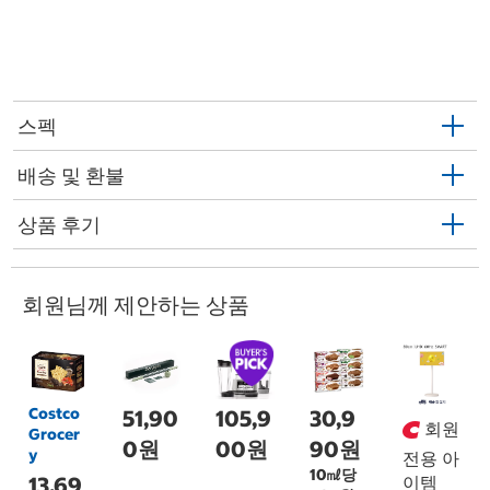
스펙
배송 및 환불
상품 후기
회원님께 제안하는 상품
Costco
51,90
105,9
30,9
회원
Grocer
0원
00원
90원
y
전용 아
10㎖당
13,69
이템