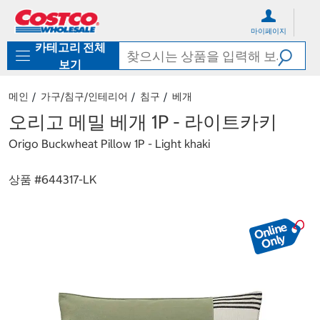
컨
메
텐
뉴
마이페이지
츠
로
카테고리 전체
로
바
바
로
보기
로
가
가
기
메인
가구/침구/인테리어
침구
베개
기
오리고 메밀 베개 1P - 라이트카키
Origo Buckwheat Pillow 1P - Light khaki
상품 #
644317-LK