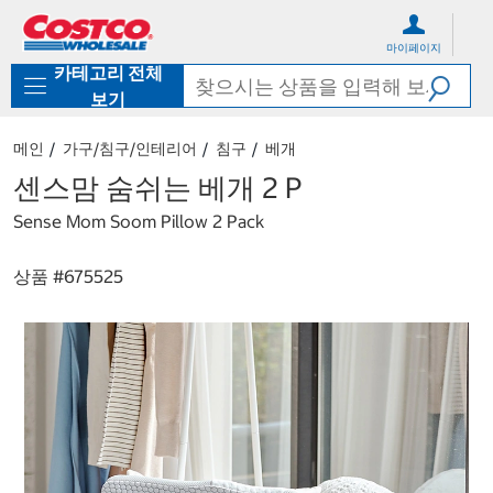
컨
메
텐
뉴
마이페이지
츠
로
카테고리 전체
로
바
바
로
보기
로
가
가
기
메인
가구/침구/인테리어
침구
베개
기
센스맘 숨쉬는 베개 2 P
Sense Mom Soom Pillow 2 Pack
상품 #
675525