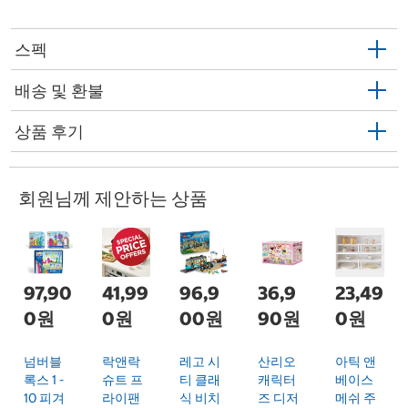
스펙
배송 및 환불
상품 후기
회원님께 제안하는 상품
97,90
41,99
96,9
36,9
23,49
0원
0원
00원
90원
0원
넘버블
락앤락
레고 시
산리오
아틱 앤
록스 1 -
슈트 프
티 클래
캐릭터
베이스
10 피겨
라이팬
식 비치
즈 디저
메쉬 주