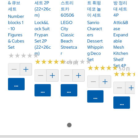
& 큐브
세트 2P
스트리
트 휘핑
방 정리
세트
(22+26c
트카
데코 놀
대 세트
M)
60506
이 세트
4P
Number
Blocks 1
Lock&L
LEGO
Sanrio
Attic&B
- 10
Ock Suit
City
Charact
Ase
Figures
Frypan
Classic
Ers
Expand
& Cubes
Set 2P
Beach
Dessert
Able
Set
(22+26c
Streetca
Whippin
Mesh
M)
R
G Deco
Kitchen
★
★
★
★
★
★
★
★
★
★
Set
Shelf
★
★
★
★
★
★
★
★
★
★
★
★
★
★
★
★
★
★
★
★
4.9 (8)
Set 4P
★
★
★
★
★
★
★
★
★
★
5.0 (1)
★
★
★
★
★
★
카트에 담기
카트에 담기
카트에 담기
카트에 담기
카트에 