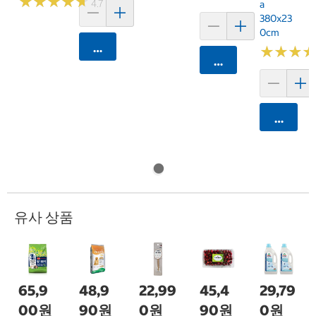
★
★
★
★
★
★
★
★
★
★
4.7 (7)
A
380x23
0cm
카트에 담기
★
★
★
★
★
★
카트에 담기
카트에 
유사 상품
65,9
48,9
22,99
45,4
29,79
00원
90원
0원
90원
0원