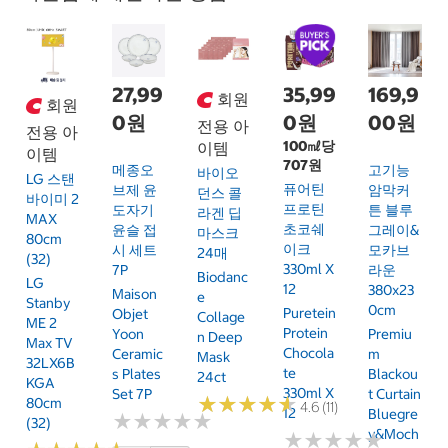
27,99
35,99
169,9
회원
회원
0원
0원
00원
전용 아
전용 아
100㎖당
이템
이템
707원
메종오
고기능
바이오
LG 스탠
퓨어틴
브제 윤
암막커
던스 콜
바이미 2
프로틴
도자기
튼 블루
라겐 딥
MAX
초코쉐
윤슬 접
그레이&
마스크
80cm
이크
시 세트
모카브
24매
(32)
330ml X
7P
라운
Biodanc
LG
12
380x23
Maison
E
Stanby
0cm
Puretein
Objet
Collage
ME 2
Protein
Yoon
Premiu
N Deep
Max TV
Chocola
Ceramic
M
Mask
32LX6B
Te
S Plates
Blackou
24ct
KGA
330ml X
Set 7P
T Curtain
★
★
★
★
★
★
★
★
★
★
80cm
4.6 (11)
12
Bluegre
★
★
★
★
★
★
★
★
★
★
(32)
Y&Moch
★
★
★
★
★
★
★
★
★
★