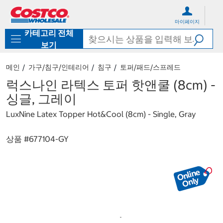
컨
메
텐
뉴
마이페이지
츠
로
카테고리 전체
로
바
바
로
보기
로
가
가
기
메인
가구/침구/인테리어
침구
토퍼/패드/스프레드
기
럭스나인 라텍스 토퍼 핫앤쿨 (8cm) -
싱글, 그레이
LuxNine Latex Topper Hot&Cool (8cm) - Single, Gray
상품 #
677104-GY