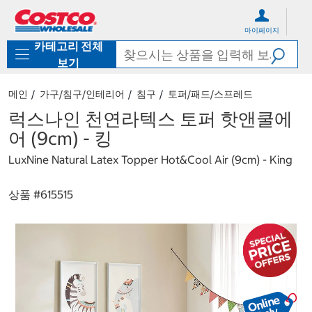
컨
메
텐
뉴
마이페이지
츠
로
카테고리 전체
로
바
바
로
보기
로
가
가
기
메인
가구/침구/인테리어
침구
토퍼/패드/스프레드
기
럭스나인 천연라텍스 토퍼 핫앤쿨에
어 (9cm) - 킹
LuxNine Natural Latex Topper Hot&Cool Air (9cm) - King
상품 #
615515