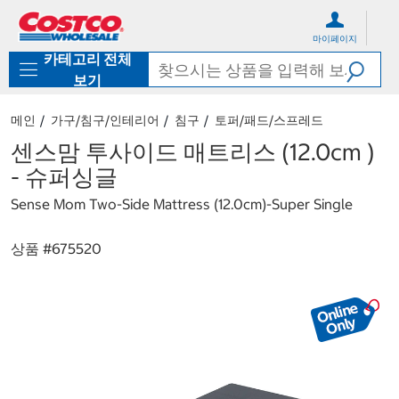
컨
메
텐
뉴
마이페이지
츠
로
카테고리 전체
로
바
바
로
보기
로
가
가
기
메인
가구/침구/인테리어
침구
토퍼/패드/스프레드
기
센스맘 투사이드 매트리스 (12.0cm )
- 슈퍼싱글
Sense Mom Two-Side Mattress (12.0cm)-Super Single
상품 #
675520