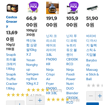
Costco
66,9
191,9
105,9
51,90
Grocer
00원
00원
00원
0원
y
100g당
13,69
310원
닌자 크
닌자 푸
바리바
0원
예산농
리스피
디 파워
디 마사
10g당
협 삼광
에어프
뉴트리
지 릴렉
118원
쌀10kg
라이어
듀오 블
스틱 &
X 2
Snapik
3.8L
렌더
지압볼
트러플
FN090
CB100K
Yesan
Barybo
크래커
KR
RCO
Nonghy
Dy
1.16kg
Up
Ninja
Ninja
Massag
Samgwa
Snapik
Crispi
Foodi
E Stick &
Ng Rice
Truffle
Air
Power
Ball
10kg X 2
Cracker
Fryer
Nutri
★
★
★
★
★
★
1.16kg
FN090
DUO
★
★
★
★
★
★
★
★
★
★
4.8 (271)
KR 3.8L
Blender
★
★
★
★
★
★
★
★
★
★
4.7 (159)
CB100K
★
★
★
★
★
★
★
★
★
★
5.0 (6)
RCO