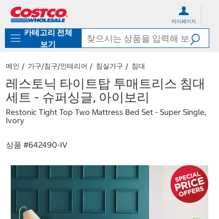
컨
메
텐
뉴
마이페이지
츠
로
카테고리 전체
로
바
바
로
보기
로
가
가
기
메인
가구/침구/인테리어
침실가구
침대
기
레스토닉 타이트탑 투매트리스 침대
세트 - 슈퍼싱글, 아이보리
Restonic Tight Top Two Mattress Bed Set - Super Single,
Ivory
상품 #
642490-IV