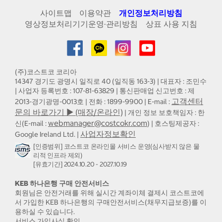
사이트맵
이용약관
개인정보처리방침
영상정보처리기기운영·관리방침
상표 사용 지침
(주)코스트코 코리아
14347 경기도 광명시 일직로 40 (일직동 163-3) | 대표자 : 조민수
| 사업자 등록번호 : 107-81-63829 | 통신판매업 신고번호 : 제
고객센터
2013-경기광명-0013호 | 전화 : 1899-9900 | E-mail :
문의 바로가기 ▶ (매장/온라인)
| 개인 정보 보호책임자 : 한
webmanager@costcokr.com
신(E-mail :
) | 호스팅제공자 :
사업자정보확인
Google Ireland Ltd. |
[인증범위] 코스트코 온라인몰 서비스 운영(심사받지 않은 물
리적 인프라 제외)
[유효기간] 2024.10.20 - 2027.10.19
KEB 하나은행 구매 안전서비스
회원님은 안전거래를 위해 실시간 계좌이체 결제시 코스트코에
서 가입한 KEB 하나은행의 구매안전서비스(채무지급보증)를 이
용하실 수 있습니다.
서비스 가입사실 확인