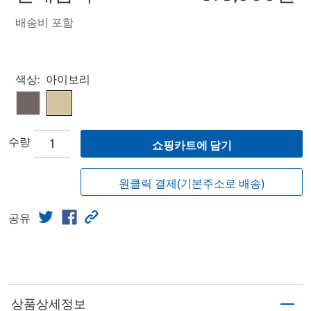
배송비 포함
Select product
색상:
아이보리
수량
쇼핑카트에 담기
원클릭 결제(기본주소로 배송)
공유
상품상세정보