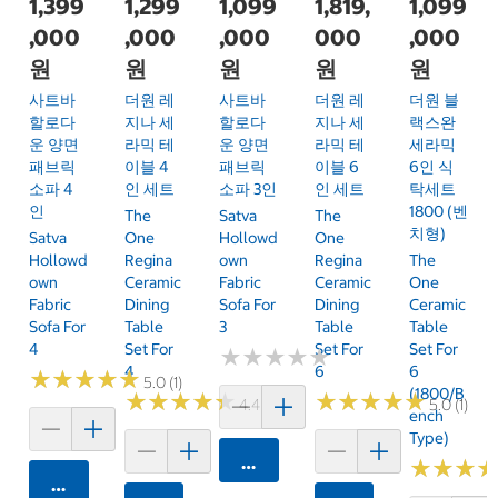
1,399
1,299
1,099
1,819,
1,099
,000
,000
,000
000
,000
원
원
원
원
원
사트바
더원 레
사트바
더원 레
더원 블
할로다
지나 세
할로다
지나 세
랙스완
운 양면
라믹 테
운 양면
라믹 테
세라믹
패브릭
이블 4
패브릭
이블 6
6인 식
소파 4
인 세트
소파 3인
인 세트
탁세트
인
1800 (벤
The
Satva
The
치형)
Satva
One
Hollowd
One
Hollowd
Regina
Own
Regina
The
Own
Ceramic
Fabric
Ceramic
One
Fabric
Dining
Sofa For
Dining
Ceramic
Sofa For
Table
3
Table
Table
4
Set For
Set For
Set For
★
★
★
★
★
★
★
★
★
★
4
6
6
★
★
★
★
★
★
★
★
★
★
5.0 (1)
(1800/B
★
★
★
★
★
★
★
★
★
★
★
★
★
★
★
★
★
★
★
★
4.4 (9)
5.0 (1)
Ench
Type)
카트에 담기
★
★
★
★
★
★
카트에 담기