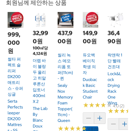
회원님께 제안하는 상품
32,99
437,9
149,9
36,4
999,
0원
00원
00원
90원
000
100㎖당
원
4,124원
씰리 녹
듀오백
락앤락 1
썰타 퍼
더랩 바
스 메모
베이직
단 빨래
펙트 슬
이 블랑
리폼 토
학생 의
건조대
리퍼
두 올리
퍼(11cm)
자
Lock&L
DX200
고 히알
- 퀸
Duobac
Ock
매트리
루론산
Sealy
K Basic
Drying
스 - 슈퍼
딥토너
Nox
Student
Rack
싱글
400ml
Memory
Chair
One
Serta
X 2
Foam
Wing
★
★
★
★
★
★
★
★
★
★
4.0 (2)
Perfects
The Lab
Topper(
★
★
★
★
★
★
Leeper
By
11cm) -
DX200
Blanc
Queen
Mattres
Doux
★
★
★
★
★
★
★
★
★
★
4.8 (11)
S - SS