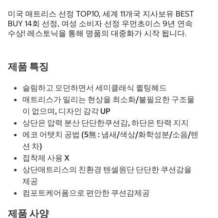
미국 매트리스 선정 TOP10, 세계 11개국 지사보유 BEST
BUY 14회 선정, 여성 소비자 선정 우먼초이스 9년 연속
수상! 레스토닉을 통해 명품의 대중화가 시작 됩니다.
제품 특징
슬림하고 모던하면서 세미클래식 퀼팅헤드
매트리스가 밀리는 현상을 최소화/불필요한 구조물
이 없으며, 디자인 감각 UP
상단은 압력 분산 단단한쿠션감, 하단은 탄력 지지
에코 어탯치 공법 (5無 : 냄새/색상/화학성분/소음/텐
션 차)
접착제 사용 X
상단매트리스의 친환경 텐셀원단 단단한 쿠션감을
제공
컴포트케어폼으로 편안한 쿠션감제공
제품 사양