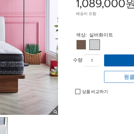
1,089,000
배송비 포함
Select product
색상:
실버화이트
수량
원클
상품 비교하기