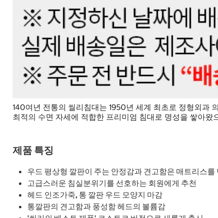
140여년 전통의 씰리침대는 1950년 세계 최초로 정형외
최적의 수면 자세에 적합한 프리미엄 침대로 명성을 쌓아왔으며
제품 특징
우드 평상형 깔판이 주는 안정감과 견고함은 매트리스를
고급스러운 침실분위기를 선호하는 회원에게 추천
헤드 인조가죽, 통 깔판 우드 모양지 마감
통깔판의 견고함과 풍성함 헤드의 볼륨감