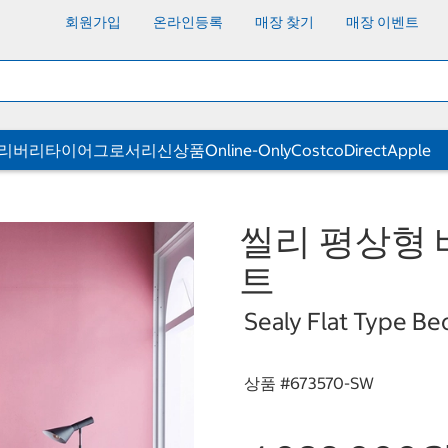
회원가입
온라인등록
매장 찾기
매장 이벤트
딜리버리
타이어
그로서리
신상품
Online-Only
CostcoDirect
Apple
씰리 평상형 
트
Sealy Flat Type Bed
상품 #
673570-SW