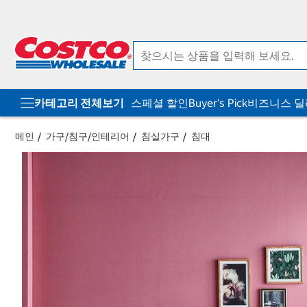
컨
메
텐
뉴
츠
로
로
바
바
로
로
가
가
기
기
카테고리 전체보기
스페셜 할인
Buyer's Pick
비즈니스 
메인
가구/침구/인테리어
침실가구
침대