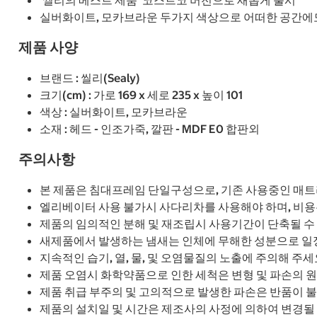
'씰리의 베스트 제품' 코스트코 버전으로 새롭게 출시
실버화이트, 모카브라운 두가지 색상으로 어떠한 공간에
제품 사양
브랜드 : 씰리(Sealy)
크기(cm) : 가로 169 x 세로 235 x 높이 101
색상 : 실버화이트, 모카브라운
소재 : 헤드 - 인조가죽, 깔판 - MDF E0 합판외
주의사항
본 제품은 침대프레임 단일구성으로, 기존 사용중인 매
엘리베이터 사용 불가시 사다리차를 사용해야 하며, 비용
제품의 임의적인 분해 및 재조립시 사용기간이 단축될 수
새제품에서 발생하는 냄새는 인체에 무해한 성분으로 일
지속적인 습기, 열, 물, 및 오염물질의 노출에 주의해 주세
제품 오염시 화학약품으로 인한 세척은 변형 및 파손의 원
제품 취급 부주의 및 고의적으로 발생한 파손은 반품이 불
제품의 설치일 및 시간은 제조사의 사정에 의하여 변경될 