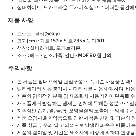
'씰리의 베스트 제품' 코스트코 버전으로 새롭게 출시
실버화이트, 모카브라운 두가지 색상으로 어떠한 공간에
제품 사양
브랜드 : 씰리(Sealy)
크기(cm) : 가로 169 x 세로 235 x 높이 101
색상 : 실버화이트, 모카브라운
소재 : 헤드 - 인조가죽, 깔판 - MDF E0 합판외
주의사항
본 제품은 침대프레임 단일구성으로, 기존 사용중인 매
엘리베이터 사용 불가시 사다리차를 사용해야 하며, 비용
제품의 임의적인 분해 및 재조립시 사용기간이 단축될 수
새제품에서 발생하는 냄새는 인체에 무해한 성분으로 일
지속적인 습기, 열, 물, 및 오염물질의 노출에 주의해 주세
제품 오염시 화학약품으로 인한 세척은 변형 및 파손의 원
제품 취급 부주의 및 고의적으로 발생한 파손은 반품이 불
제품의 설치일 및 시간은 제조사의 사정에 의하여 변경될 