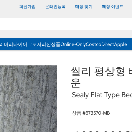
회원가입
온라인등록
매장 찾기
매장 이벤트
딜리버리
타이어
그로서리
신상품
Online-Only
CostcoDirect
Apple
씰리 평상형 
운
Sealy Flat Type Be
상품 #
673570-MB