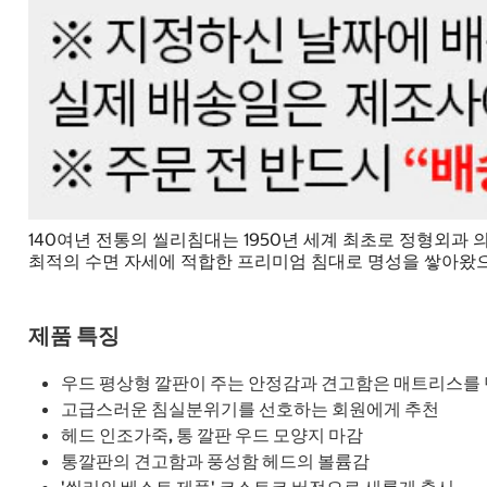
140여년 전통의 씰리침대는 1950년 세계 최초로 정형외
최적의 수면 자세에 적합한 프리미엄 침대로 명성을 쌓아왔으며
제품 특징
우드 평상형 깔판이 주는 안정감과 견고함은 매트리스를
고급스러운 침실분위기를 선호하는 회원에게 추천
헤드 인조가죽, 통 깔판 우드 모양지 마감
통깔판의 견고함과 풍성함 헤드의 볼륨감