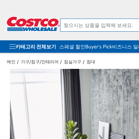
컨
메
텐
뉴
츠
로
로
바
바
로
로
가
가
기
기
카테고리 전체보기
스페셜 할인
Buyer's Pick
비즈니스 
메인
가구/침구/인테리어
침실가구
침대