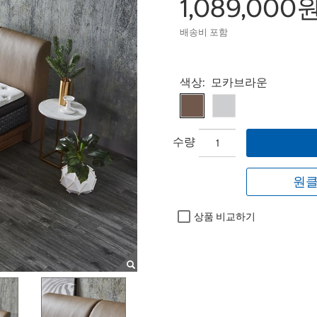
1,089,000
배송비 포함
Select product
색상:
모카브라운
수량
원클
상품 비교하기