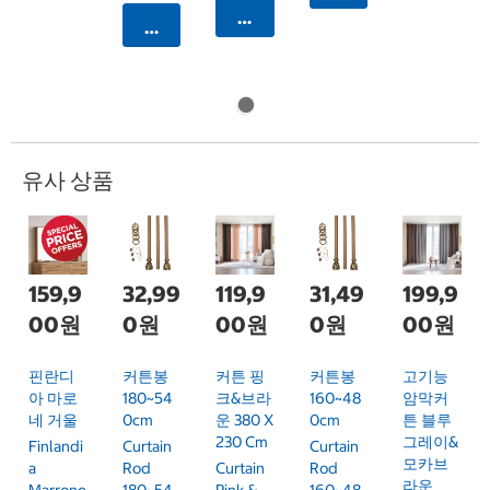
카트에 담기
카트에 담기
유사 상품
159,9
32,99
119,9
31,49
199,9
00원
0원
00원
0원
00원
핀란디
커튼봉
커튼 핑
커튼봉
고기능
아 마로
180~54
크&브라
160~48
암막커
네 거울
0cm
운 380 X
0cm
튼 블루
230 Cm
그레이&
Finlandi
Curtain
Curtain
모카브
A
Rod
Curtain
Rod
라운
Marrone
180~54
Pink &
160~48