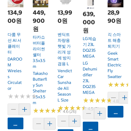
134,9
449,
13,99
28,9
639,
00원
900
0원
90원
000
원
원
다룸 무
벤딕트
긱 스마
타카쇼
LG제습
선 AI 서
차량용
트 해충
버터플
기 23L
큘레이
햇빛 가
퇴치기
라이썬
DQ235
터
리개 성
Geek
쉘터
MEGA
에 방지
DAROO
Smart
3.5x3.5
LG
겸용 L
M
Electric
M
Dehumi
Wireles
Vendict
Fly
Takasho
Difier
S
Car
Swatter
Butterfl
23L
Circulat
Sunsha
★
★
★
★
★
★
Y Sun
DQ235
Or
De All
Shelter
MEGA
Season
★
★
★
★
★
★
★
★
★
★
3.5x3.5
★
★
★
★
★
★
★
★
★
★
L Size
4.8 (20)
M
★
★
★
★
★
★
★
★
★
★
4.5 (2)
★
★
★
★
★
★
★
★
★
★
4.6 (26)
카트에 
카트에 담기
카트에 담기