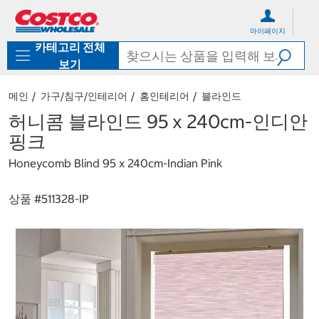
컨
메
텐
뉴
마이페이지
츠
로
카테고리 전체
로
바
바
로
보기
로
가
가
기
메인
가구/침구/인테리어
홈인테리어
블라인드
기
허니콤 블라인드 95 x 240cm-인디안
핑크
Honeycomb Blind 95 x 240cm-Indian Pink
상품 #
511328-IP