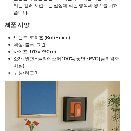
튀는 컬러 포인트는 일상에 작은 행복과 생기를 더해
줍니다.
제품 사양
브랜드: 코티홈 (KotiHome)
색상: 블루, 그린
사이즈: 170 x 230cm
소재: 윗면 - 폴리에스터 100%, 뒷면 - PVC (폴리염화
비닐)
구성: 러그 1