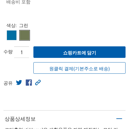
배송비 포함
Select product
색상:
그린
수량
쇼핑카트에 담기
원클릭 결제(기본주소로 배송)
공유
상품상세정보