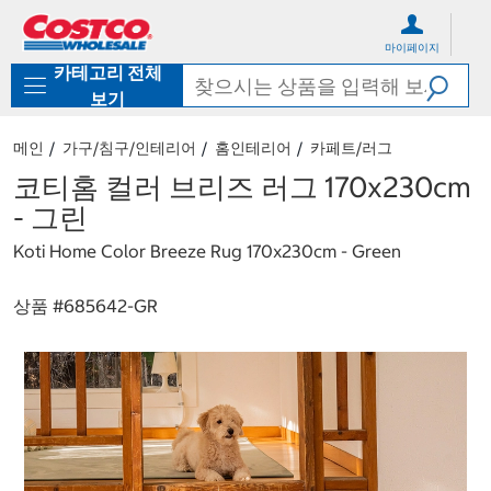
컨
메
텐
뉴
마이페이지
츠
로
카테고리 전체
로
바
바
로
보기
로
가
가
기
메인
가구/침구/인테리어
홈인테리어
카페트/러그
기
코티홈 컬러 브리즈 러그 170x230cm
- 그린
Koti Home Color Breeze Rug 170x230cm - Green
상품 #
685642-GR