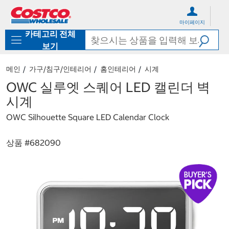
컨
메
텐
뉴
마이페이지
츠
로
카테고리 전체
로
바
바
로
보기
로
가
가
기
메인
가구/침구/인테리어
홈인테리어
시계
기
OWC 실루엣 스퀘어 LED 캘린더 벽
시계
OWC Silhouette Square LED Calendar Clock
상품 #
682090