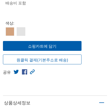
배송비 포함
Select product
색상:
쇼핑카트에 담기
원클릭 결제(기본주소로 배송)
공유
상품상세정보