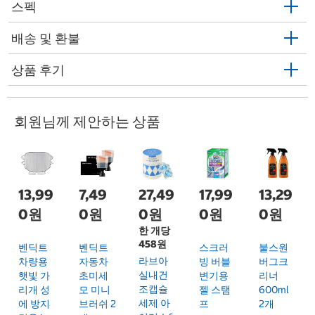
스펙
배송 및 환불
상품 후기
회원님께 제안하는 상품
13,99
7,49
27,49
17,99
13,29
0원
0원
0원
0원
0원
한 개당
458원
벤딕트
벤딕트
스크러
불스원
라브아
차량용
자동차
빙 버블
버그크
실내건
햇빛 가
초미세
변기용
리너
조캡슐
리개 성
모 미니
젤 스탬
600ml
세제 아
에 방지
브러쉬 2
프
2개