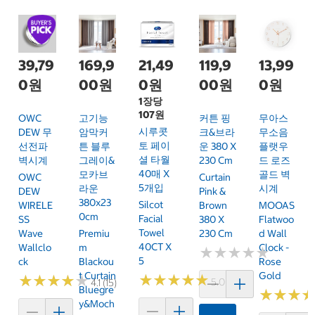
39,79
169,9
21,49
119,9
13,99
0원
00원
0원
00원
0원
1장당
107원
OWC
고기능
커튼 핑
무아스
시루콧
DEW 무
암막커
크&브라
무소음
토 페이
선전파
튼 블루
운 380 X
플랫우
셜 타월
벽시계
그레이&
230 Cm
드 로즈
40매 X
모카브
골드 벽
OWC
Curtain
5개입
라운
시계
DEW
Pink &
380x23
Silcot
WIRELE
Brown
MOOAS
0cm
Facial
SS
380 X
Flatwoo
Towel
Wave
Premiu
230 Cm
D Wall
40CT X
Wallclo
M
Clock -
★
★
★
★
★
★
★
★
★
★
5
Ck
Blackou
Rose
T Curtain
Gold
★
★
★
★
★
★
★
★
★
★
★
★
★
★
★
★
★
★
★
★
5.0 (3)
4.1 (15)
Bluegre
★
★
★
★
★
★
Y&Moch