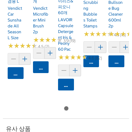
이리스&
겸용 L
개
Scrubbi
Bullson
피오니
Vendict
Vendict
Ng
E Bug
60개
Car
Microfib
Bubble
Cleaner
LAVOIR
Sunsha
Er Mini
S Toilet
600ml
Capsule
De All
Brush
Stamps
2p
Deterge
Season
2p
★
★
★
★
★
★
★
★
★
★
★
★
★
★
★
★
4.3 (18)
Nt Iris &
L Size
★
★
★
★
★
★
★
★
★
★
3.9 (19)
Peony
★
★
★
★
★
★
★
★
★
★
4.5 (2)
60 Pac
★
★
★
★
★
★
★
★
★
★
4.6 (82)
카트에 담기
카트에 
카트에 담기
카트에 담기
카트에 담기
유사 상품