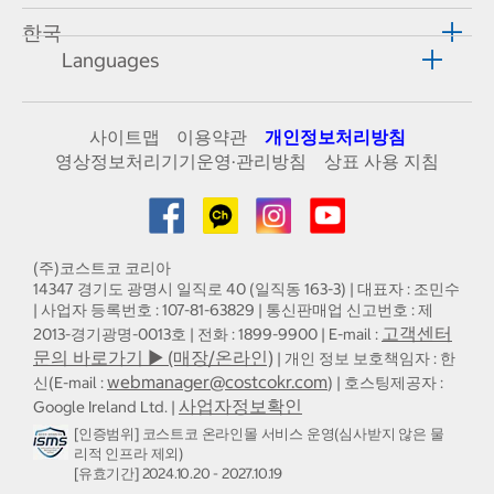
한국
Languages
사이트맵
이용약관
개인정보처리방침
영상정보처리기기운영·관리방침
상표 사용 지침
(주)코스트코 코리아
14347 경기도 광명시 일직로 40 (일직동 163-3) | 대표자 : 조민수
| 사업자 등록번호 : 107-81-63829 | 통신판매업 신고번호 : 제
고객센터
2013-경기광명-0013호 | 전화 : 1899-9900 | E-mail :
문의 바로가기 ▶ (매장/온라인)
| 개인 정보 보호책임자 : 한
webmanager@costcokr.com
신(E-mail :
) | 호스팅제공자 :
사업자정보확인
Google Ireland Ltd. |
[인증범위] 코스트코 온라인몰 서비스 운영(심사받지 않은 물
리적 인프라 제외)
[유효기간] 2024.10.20 - 2027.10.19