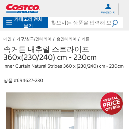
컨
메
텐
뉴
마이페이지
츠
로
카테고리 전체
로
바
바
로
보기
로
가
가
기
메인
가구/침구/인테리어
홈인테리어
커튼
기
속커튼 내추럴 스트라이프
360x(230/240) cm - 230cm
Inner Curtain Natural Stripes 360 x (230/240) cm - 230cm
상품 #
694627-230