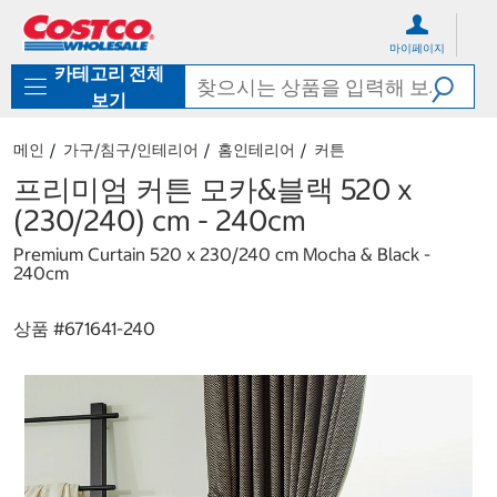
컨
메
텐
뉴
마이페이지
츠
로
카테고리 전체
로
바
바
로
보기
로
가
가
기
메인
가구/침구/인테리어
홈인테리어
커튼
기
프리미엄 커튼 모카&블랙 520 x
(230/240) cm - 240cm
Premium Curtain 520 x 230/240 cm Mocha & Black -
240cm
상품 #
671641-240