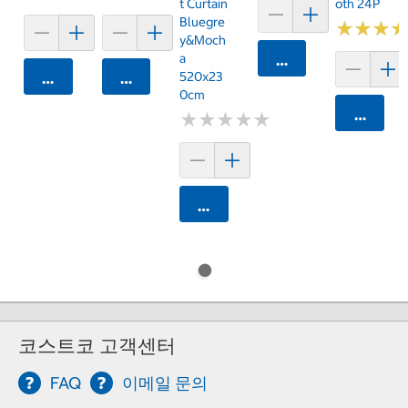
T Curtain
Oth 24P
Bluegre
★
★
★
★
★
★
Y&Moch
A
카트에 담기
520x23
카트에 담기
카트에 담기
0cm
카트에 
★
★
★
★
★
★
★
★
★
★
카트에 담기
코스트코 고객센터
FAQ
이메일 문의