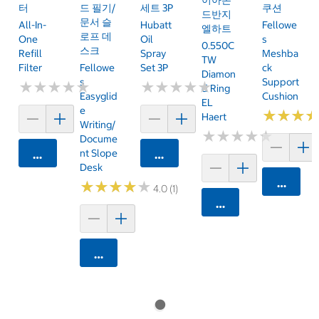
터
드 필기/
세트 3P
쿠션
드반지
문서 슬
All-In-
Hubatt
Fellowe
엘하트
로프 데
One
Oil
S
0.550C
스크
Refill
Spray
Meshba
TW
Filter
Fellowe
Set 3P
Ck
Diamon
S
Support
★
★
★
★
★
★
★
★
★
★
★
★
★
★
★
★
★
★
★
★
D Ring
Easyglid
Cushion
EL
E
★
★
★
★
★
★
Haert
Writing/
★
★
★
★
★
★
★
★
★
★
Docume
Nt Slope
카트에 담기
카트에 담기
Desk
카트에 
★
★
★
★
★
★
★
★
★
★
4.0 (1)
카트에 담기
카트에 담기