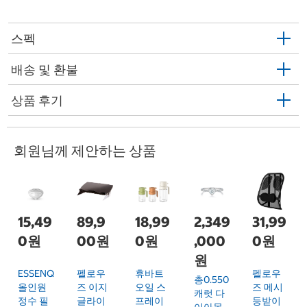
스펙
배송 및 환불
상품 후기
회원님께 제안하는 상품
15,49
89,9
18,99
2,349
31,99
0원
00원
0원
,000
0원
원
ESSENQ
펠로우
휴바트
펠로우
총0.550
올인원
즈 이지
오일 스
즈 메시
캐럿 다
정수 필
글라이
프레이
등받이
이아몬