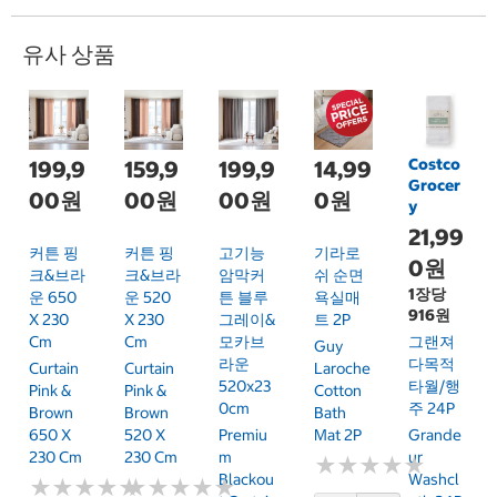
유사 상품
Costco
199,9
159,9
199,9
14,99
Grocer
00원
00원
00원
0원
y
21,99
커튼 핑
커튼 핑
고기능
기라로
0원
크&브라
크&브라
암막커
쉬 순면
1장당
운 650
운 520
튼 블루
욕실매
916원
X 230
X 230
그레이&
트 2P
Cm
Cm
모카브
그랜져
Guy
라운
다목적
Curtain
Curtain
Laroche
520x23
타월/행
Pink &
Pink &
Cotton
0cm
주 24P
Brown
Brown
Bath
650 X
520 X
Premiu
Mat 2P
Grande
230 Cm
230 Cm
M
Ur
★
★
★
★
★
★
★
★
★
★
Blackou
Washcl
★
★
★
★
★
★
★
★
★
★
★
★
★
★
★
★
★
★
★
★