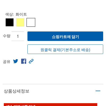
Select product
색상:
화이트
수량
쇼핑카트에 담기
원클릭 결제(기본주소로 배송)
공유
상품상세정보