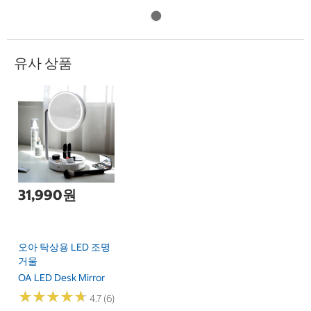
유사 상품
31,990원
오아 탁상용 LED 조명
거울
OA LED Desk Mirror
★
★
★
★
★
★
★
★
★
★
4.7 (6)