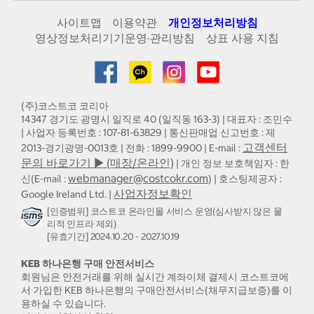
사이트맵
이용약관
개인정보처리방침
영상정보처리기기운영·관리방침
상표 사용 지침
(주)코스트코 코리아
14347 경기도 광명시 일직로 40 (일직동 163-3) | 대표자 : 조민수
| 사업자 등록번호 : 107-81-63829 | 통신판매업 신고번호 : 제
고객센터
2013-경기광명-0013호 | 전화 : 1899-9900 | E-mail :
문의 바로가기 ▶ (매장/온라인)
| 개인 정보 보호책임자 : 한
webmanager@costcokr.com
신(E-mail :
) | 호스팅제공자 :
사업자정보확인
Google Ireland Ltd. |
[인증범위] 코스트코 온라인몰 서비스 운영(심사받지 않은 물
리적 인프라 제외)
[유효기간] 2024.10.20 - 2027.10.19
KEB 하나은행 구매 안전서비스
회원님은 안전거래를 위해 실시간 계좌이체 결제시 코스트코에
서 가입한 KEB 하나은행의 구매안전서비스(채무지급보증)를 이
용하실 수 있습니다.