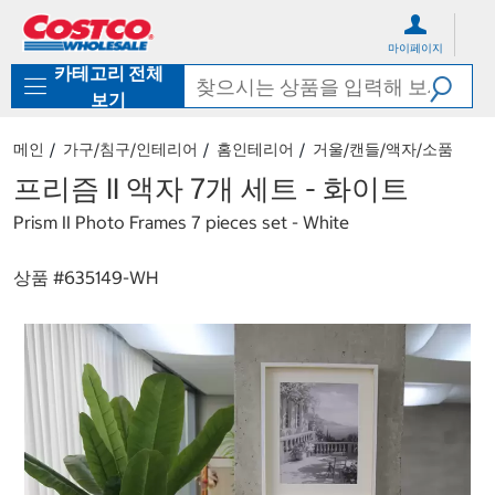
컨
메
텐
뉴
마이페이지
츠
로
카테고리 전체
로
바
바
로
보기
로
가
가
기
메인
가구/침구/인테리어
홈인테리어
거울/캔들/액자/소품
기
프리즘 II 액자 7개 세트 - 화이트
Prism II Photo Frames 7 pieces set - White
상품 #
635149-WH