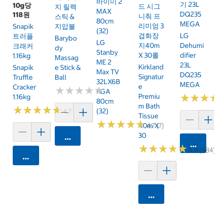
바이미 2
기 23L
10g당
드 시그
지 릴렉
MAX
DQ235
118원
니춰 프
스틱 &
80cm
MEGA
리미엄 3
Snapik
지압볼
(32)
LG
겹화장
트러플
Barybo
LG
Dehumi
지40m
크래커
Dy
Stanby
Difier
X 30롤
1.16kg
Massag
ME 2
23L
Kirkland
Snapik
E Stick &
Max TV
DQ235
Signatur
Truffle
Ball
32LX6B
MEGA
E
Cracker
★
★
★
★
★
★
★
★
★
★
KGA
★
★
★
★
★
★
Premiu
1.16kg
80cm
M Bath
★
★
★
★
★
★
★
★
★
★
(32)
4.7 (159)
Tissue
★
★
★
★
★
★
★
★
★
★
4.7 (7)
40m X
30
카트에 담기
카트에 
★
★
★
★
★
★
★
★
★
★
4.8 (584)
카트에 담기
카트에 담기