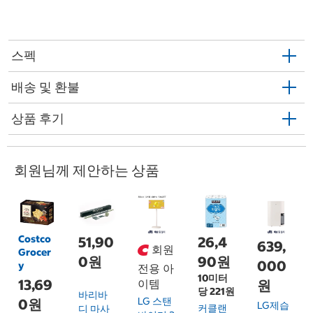
스펙
배송 및 환불
상품 후기
회원님께 제안하는 상품
Costco
51,90
26,4
639,
회원
Grocer
0원
90원
000
y
전용 아
10미터
13,69
이템
원
당 221원
바리바
LG 스탠
0원
LG제습
커클랜
디 마사