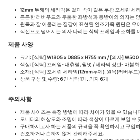
12mm 두께의 세라믹은 겉과 속이 같은 무광 포세린 세
튼튼한 러버우드와 두툼한 좌방석과 등받이의 의자는 앉
원목과 잘 어울리는 질감이 표현된 인조가죽 원단은 우
직선으로 떨어지는 의자 다리는 식탁 프레임과 조화를 이
제품 사양
크기: [식탁] W1805 x D885 x H755 mm / [의자] W500
색상: [식탁] 프레임- 내츄럴, 월넛 / 세라믹 상판- 마
소재: [식탁] 포세린 세라믹(12mm두께), 원목(러버우드)
상품 구성 및 수량: 6인 식탁 1개, 의자 6개
주의사항
제품 사이즈는 측정 방법에 따라 차이가 있을 수 있습니다
모니터의 해상도와 조명에 따라 색상이 다르게 보일 수 
구매하시고자 하는 제품의 규격을 꼭 확인하시고 구입하
건조하거나 습하지 않게 관리해주세요.