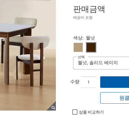
판매금액
배송비 포함
Select product
색상:
월넛
선택
수량
원클
상품 비교하기