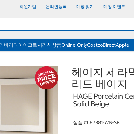
회원가입
온라인등록
매장 찾기
매장 이벤트
딜리버리
타이어
그로서리
신상품
Online-Only
CostcoDirect
Apple
헤이지 세라믹 
리드 베이지
HAGE Porcelain Cer
Solid Beige
상품 #
687381-WN-SB