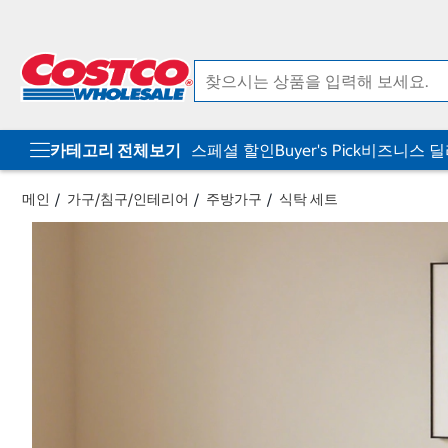
컨
메
텐
뉴
츠
로
로
바
바
로
로
가
가
기
기
카테고리 전체보기
스페셜 할인
Buyer's Pick
비즈니스 
메인
가구/침구/인테리어
주방가구
식탁 세트