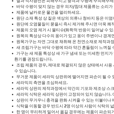
열과 직사광선은 피해주시고 충격과 수평에 주의해주세
바닥 수평이 맞지 않는 경우 의자/침대 제품류는 소리가
제품에 날카로운 물건을 멀리하세요.
원단 소재 특성 상 짙은 색상의 의류나 청바지 등은 이염
원단에 오염물질이 묻을시 즉시 제거해 주시면 더욱 쾌적
제품의 오염 제거 시 물티슈(화학적 반응이 일어날 수 있
원목의 특성상 다수의 옹이가 있고 옹이 주변이나 경계면
원목가구는 자연 그대로 채취해 온 천연소재로 제작과정
새 조립가구는 바닥 수평에 따라 약간 흔들림이 느껴질 
가구는 새 제품 특성상 새 가구 냄새 또는 미세한 먼지가
환기를 권장드립니다.
조립 제품의 경우, 제대로 체결되지 않은 상태에서 사용
수 있습니다.
무거운 제품이 세라믹 상판위에 떨어지면 파손이 될 수 
세라믹의 측면을 조심하세요.
세라믹 상판의 제작과정에서 약간의 기포와 제조상 스크
세라믹 식탁은 세라믹 상판이 고정되어 있지 않습니다. 
상판이 무거우니 충격을 완화 시켜줄 수 있는 이불이나 
식탁을 이동할 경우 반드시 2명 이상의 사람이 식탁의 넓
한 명이 무리하게 밀어서 옮길 경우에는 제품이 파손되거