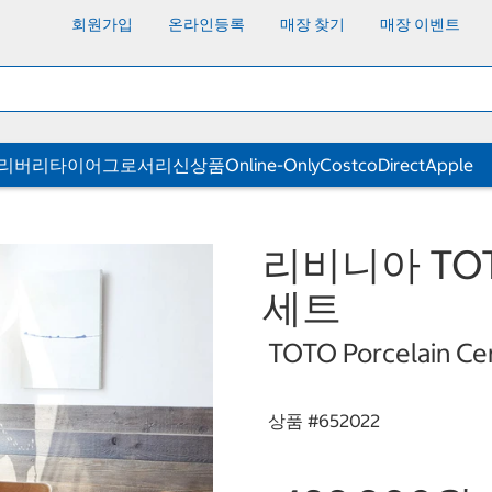
회원가입
온라인등록
매장 찾기
매장 이벤트
딜리버리
타이어
그로서리
신상품
Online-Only
CostcoDirect
Apple
리비니아 TO
세트
TOTO Porcelain Cer
상품 #
652022