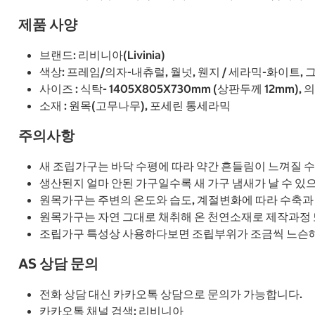
제품 사양
브랜드: 리비니아(Livinia)
색상: 프레임/의자-내츄럴, 월넛, 웬지 / 세라믹-화이트, 
사이즈 : 식탁- 1405X805X730mm (상판두께 12mm), 
소재 : 원목(고무나무), 포세린 통세라믹
주의사항
새 조립가구는 바닥 수평에 따라 약간 흔들림이 느껴질 수
생산된지 얼마 안된 가구일수록 새 가구 냄새가 날 수 있
원목가구는 주변의 온도와 습도, 계절변화에 따라 수축과 
원목가구는 자연 그대로 채취해 온 천연소재로 제작과정 
조립가구 특성상 사용하다보면 조립부위가 조금씩 느슨해
AS 상담 문의
전화 상담 대신 카카오톡 상담으로 문의가 가능합니다.
카카오톡 채널 검색: 리비니아