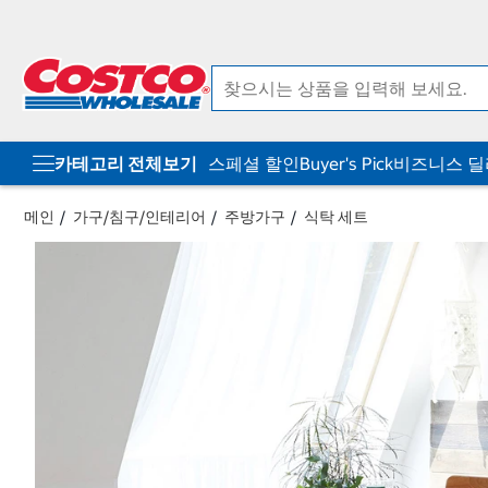
컨
메
텐
뉴
츠
로
로
바
바
로
로
가
가
기
기
카테고리 전체보기
스페셜 할인
Buyer's Pick
비즈니스 
메인
가구/침구/인테리어
주방가구
식탁 세트