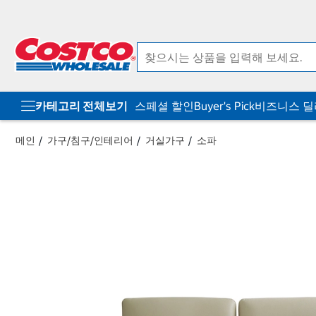
컨
메
텐
뉴
츠
로
로
바
바
로
로
가
가
기
기
카테고리 전체보기
스페셜 할인
Buyer's Pick
비즈니스 
메인
가구/침구/인테리어
거실가구
소파