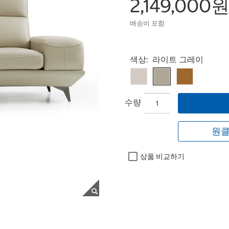
2,149,000
배송비 포함
Select product
색상:
라이트 그레이
수량
원클
상품 비교하기