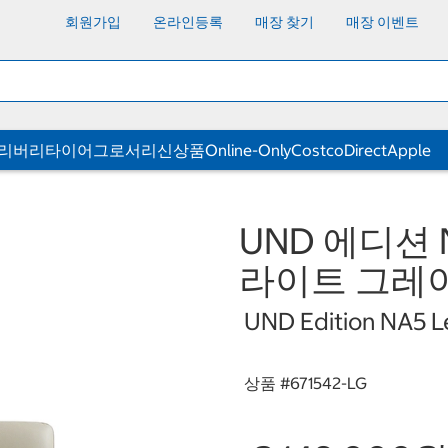
회원가입
온라인등록
매장 찾기
매장 이벤트
딜리버리
타이어
그로서리
신상품
Online-Only
CostcoDirect
Apple
UND 에디션 
라이트 그레
UND Edition NA5 Le
상품 #
671542-LG