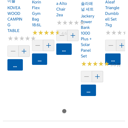
이블
Korin
Aleaf
솔라패
A Alto
KOVEA
Flex
Triangle
널 세트
Chair
WOOD
Gym
Dumbb
2ea
Jackery
CAMPIN
Bag
Ell Set
Power
★
★
★
★
★
★
★
★
★
★
G
18.6L
7kg
Bank
TABLE
★
★
★
★
★
★
★
★
★
★
★
★
★
★
★
★
1000
4.6 (5)
★
★
★
★
★
★
★
★
★
★
Plus +
Solar
카트에 담기
Panel
Set
카트에 담기
카트에 
★
★
★
★
★
★
★
★
★
★
5.0 (1)
카트에 담기
카트에 담기