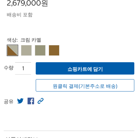
2,679,000원
배송비 포함
Select product
색상:
크림 카멜
수량
쇼핑카트에 담기
원클릭 결제(기본주소로 배송)
공유