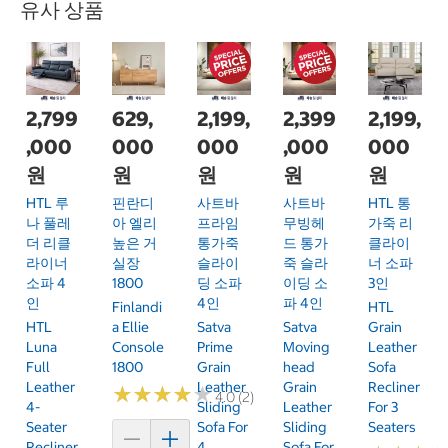
유사 상품
2,799
629,
2,199,
2,399
2,199,
,000
000
000
,000
000
원
원
원
원
원
HTL 루
핀란디
사트바
사트바
HTL 통
나 풀레
아 엘리
프라임
무빙헤
가죽 리
더 리클
높은 거
통가죽
드 통가
클라이
라이너
실장
슬라이
죽 슬라
너 소파
소파 4
1800
딩 소파
이딩 소
3인
인
4인
파 4인
Finlandi
HTL
HTL
A Ellie
Satva
Satva
Grain
Luna
Console
Prime
Moving
Leather
Full
1800
Grain
Head
Sofa
Leather
Leather
Grain
Recliner
★
★
★
★
★
★
★
★
★
★
4.0 (2)
4-
Sliding
Leather
For 3
Seater
Sofa For
Sliding
Seaters
Recliner
4
Sofa For