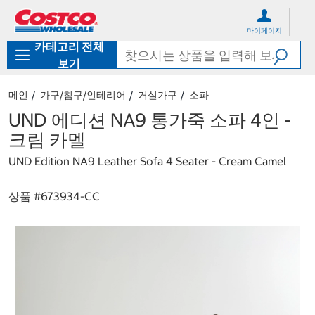
컨
메
텐
뉴
마이페이지
츠
로
카테고리 전체
로
바
바
로
보기
로
가
가
기
메인
가구/침구/인테리어
거실가구
소파
기
UND 에디션 NA9 통가죽 소파 4인 -
크림 카멜
UND Edition NA9 Leather Sofa 4 Seater - Cream Camel
상품 #
673934-CC