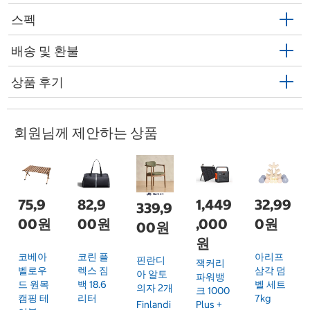
스펙
배송 및 환불
상품 후기
회원님께 제안하는 상품
75,9
82,9
1,449
32,99
339,9
00원
00원
,000
0원
00원
원
코베아
코린 플
아리프
핀란디
잭커리
벨로우
렉스 짐
삼각 덤
아 알토
파워뱅
드 원목
백 18.6
벨 세트
의자 2개
크 1000
캠핑 테
리터
7kg
Plus +
Finlandi