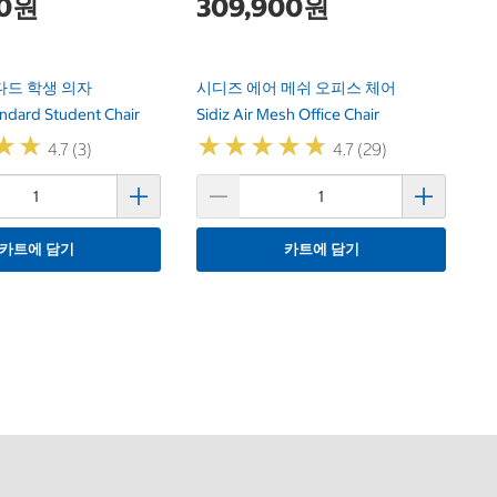
00원
309,900원
다드 학생 의자
시디즈 에어 메쉬 오피스 체어
ndard Student Chair
Sidiz Air Mesh Office Chair
★
★
★
★
★
★
★
★
★
★
★
★
★
★
4.7 (3)
4.7 (29)
카트에 담기
카트에 담기