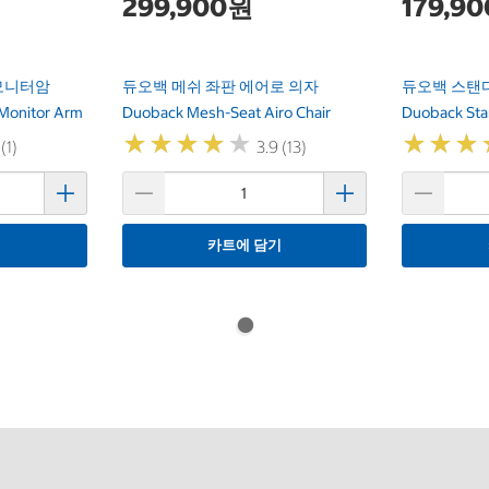
299,900원
179,9
모니터암
듀오백 메쉬 좌판 에어로 의자
듀오백 스탠
 Monitor Arm
Duoback Mesh-Seat Airo Chair
Duoback Sta
★
★
★
★
★
★
★
★
★
★
★
★
★
★
★
★
(1)
3.9 (13)
기
카트에 담기