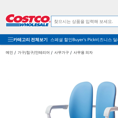
컨
메
텐
뉴
츠
로
로
바
바
로
로
가
가
기
기
카테고리 전체보기
스페셜 할인
Buyer's Pick
비즈니스 
메인
가구/침구/인테리어
사무가구
사무용 의자