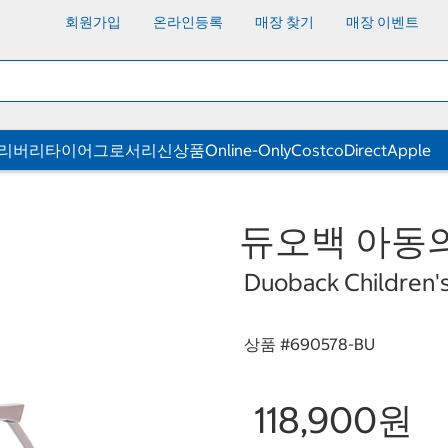
회원가입
온라인등록
매장 찾기
매장 이벤트
딜리버리
타이어
그로서리
신상품
Online-Only
CostcoDirect
Apple
듀오백 아동의
Duoback Children's 
상품 #
690578-BU
118,900원