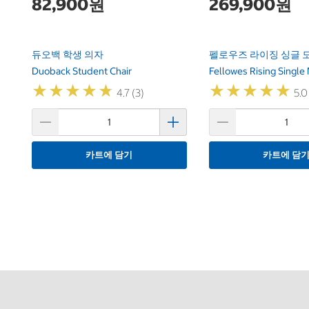
82,900원
269,900원
듀오백 학생 의자
펠로우즈 라이징 싱글 
Duoback Student Chair
Fellowes Rising Single
★
★
★
★
★
★
★
★
★
★
★
★
★
★
★
★
★
★
★
★
4.7 (3)
5.0 
카트에 담기
카트에 담