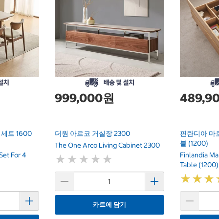
999,000원
489,9
세트 1600
더원 아르코 거실장 2300
핀란디아 마
블 (1200)
The One Arco Living Cabinet 2300
Set For 4
Finlandia Ma
★
★
★
★
★
★
★
★
★
★
Table (1200)
★
★
★
★
★
★
카트에 담기