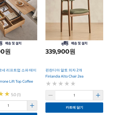
듀
Du
A
00원
339,900원
로네 리프트업 소파 테이
핀란디아 알토 의자 2개
Finlandia Alto Chair 2ea
rrone Lift Top Coffee
★
★
★
★
★
★
★
★
★
★
★
★
★
★
5.0 (1)
카트에 담기