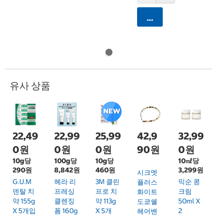
카트에 담기
유사 상품
22,49
22,99
25,99
42,9
32,99
0원
0원
0원
90원
0원
10g당
100g당
10g당
10㎖당
290원
8,842원
460원
3,299원
시크엣
G.U.M
헤라 리
3M 클린
믹순 콩
플러스
덴탈 치
프레싱
프로 치
크림
화이트
약 155g
클렌징
약 113g
50ml X
도쿄쉘
X 5개입
폼 160g
X 5개
2
헤어밴