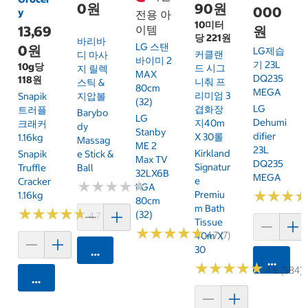
0원
90원
000
y
전용 아
10미터
13,69
이템
원
당 221원
바리바
LG 스탠
0원
LG제습
커클랜
디 마사
바이미 2
기 23L
10g당
드 시그
지 릴렉
MAX
DQ235
118원
니춰 프
스틱 &
80cm
MEGA
리미엄 3
Snapik
지압볼
(32)
LG
겹화장
트러플
Barybo
LG
Dehumi
지40m
크래커
Dy
Stanby
Difier
X 30롤
1.16kg
Massag
ME 2
23L
Kirkland
Snapik
E Stick &
Max TV
DQ235
Signatur
Truffle
Ball
32LX6B
MEGA
E
Cracker
★
★
★
★
★
★
★
★
★
★
KGA
★
★
★
★
★
★
Premiu
1.16kg
80cm
M Bath
★
★
★
★
★
★
★
★
★
★
(32)
4.7 (159)
Tissue
★
★
★
★
★
★
★
★
★
★
4.7 (7)
40m X
30
카트에 담기
카트에 
★
★
★
★
★
★
★
★
★
★
4.8 (584)
카트에 담기