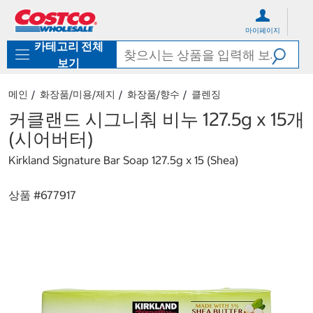
컨
메
텐
뉴
마이페이지
츠
로
카테고리 전체
로
바
바
로
보기
로
가
가
기
메인
화장품/미용/제지
화장품/향수
클렌징
기
커클랜드 시그니춰 비누 127.5g x 15개
(시어버터)
Kirkland Signature Bar Soap 127.5g x 15 (Shea)
상품 #
677917