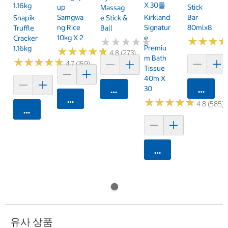
X 30롤
1.16kg
Up
Stick
Massag
Samgwa
Kirkland
Bar
Snapik
E Stick &
Ng Rice
Signatur
80mlx8
Truffle
Ball
10kg X 2
E
Cracker
★
★
★
★
★
★
★
★
★
★
★
★
★
★
★
★
Premiu
1.16kg
★
★
★
★
★
★
★
★
★
★
4.8 (273)
M Bath
★
★
★
★
★
★
★
★
★
★
4.7 (159)
Tissue
40m X
30
카트에 
카트에 담기
카트에 담기
★
★
★
★
★
★
★
★
★
★
4.8 (585)
카트에 담기
카트에 담기
유사 상품