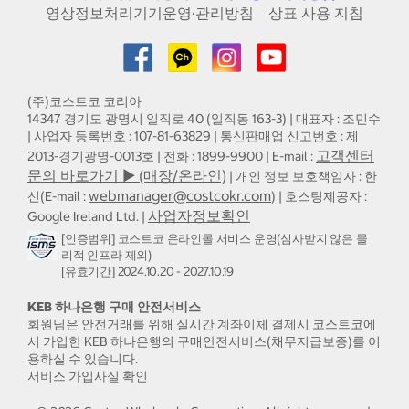
영상정보처리기기운영·관리방침
상표 사용 지침
(주)코스트코 코리아
14347 경기도 광명시 일직로 40 (일직동 163-3) | 대표자 : 조민수
| 사업자 등록번호 : 107-81-63829 | 통신판매업 신고번호 : 제
고객센터
2013-경기광명-0013호 | 전화 : 1899-9900 | E-mail :
문의 바로가기 ▶ (매장/온라인)
| 개인 정보 보호책임자 : 한
webmanager@costcokr.com
신(E-mail :
) | 호스팅제공자 :
사업자정보확인
Google Ireland Ltd. |
[인증범위] 코스트코 온라인몰 서비스 운영(심사받지 않은 물
리적 인프라 제외)
[유효기간] 2024.10.20 - 2027.10.19
KEB 하나은행 구매 안전서비스
회원님은 안전거래를 위해 실시간 계좌이체 결제시 코스트코에
서 가입한 KEB 하나은행의 구매안전서비스(채무지급보증)를 이
용하실 수 있습니다.
서비스 가입사실 확인