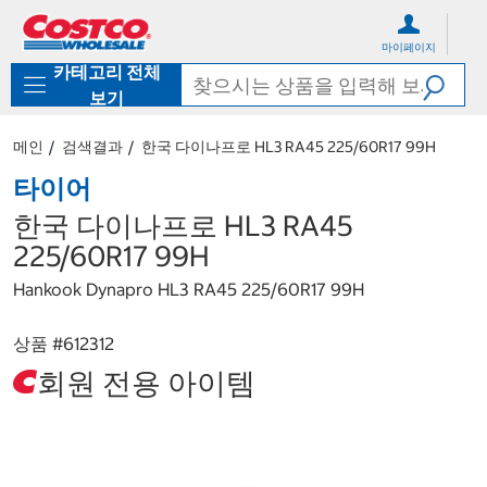
컨
메
텐
뉴
마이페이지
츠
로
카테고리 전체
로
바
바
로
보기
로
가
가
기
메인
검색결과
한국 다이나프로 HL3 RA45 225/60R17 99H
기
타이어
한국 다이나프로 HL3 RA45
225/60R17 99H
Hankook Dynapro HL3 RA45 225/60R17 99H
상품 #
612312
회원 전용 아이템