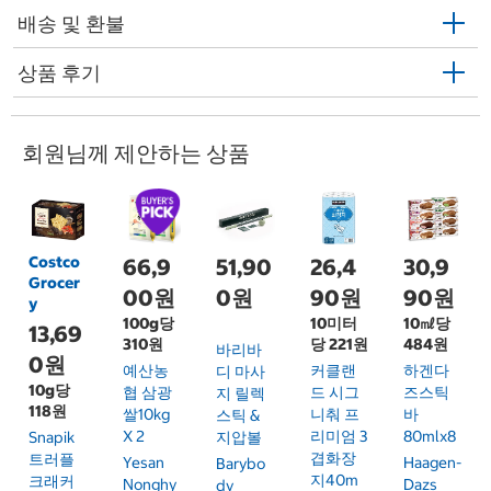
배송 및 환불
상품 후기
회원님께 제안하는 상품
Costco
66,9
51,90
26,4
30,9
Grocer
00원
0원
90원
90원
y
100g당
10미터
10㎖당
13,69
310원
당 221원
484원
바리바
0원
예산농
커클랜
하겐다
디 마사
10g당
협 삼광
드 시그
즈스틱
지 릴렉
118원
쌀10kg
니춰 프
바
스틱 &
X 2
리미엄 3
80mlx8
Snapik
지압볼
겹화장
트러플
Yesan
Haagen-
Barybo
지40m
크래커
Nonghy
Dazs
Dy