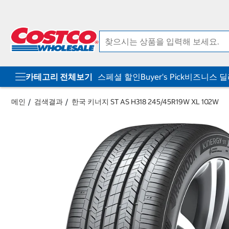
컨
메
텐
뉴
츠
로
로
바
바
로
로
가
가
기
기
카테고리 전체보기
스페셜 할인
Buyer's Pick
비즈니스 
메인
검색결과
한국 키너지 ST AS H318 245/45R19W XL 102W