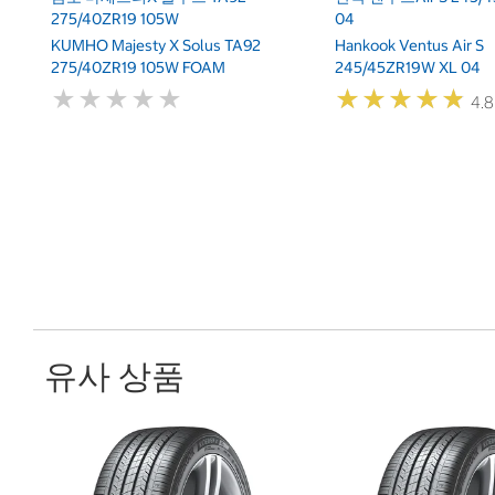
275/40ZR19 105W
04
KUMHO Majesty X Solus TA92
Hankook Ventus Air S
275/40ZR19 105W FOAM
245/45ZR19W XL 04
★
★
★
★
★
★
★
★
★
★
★
★
★
★
★
★
★
★
★
★
4.8
유사 상품