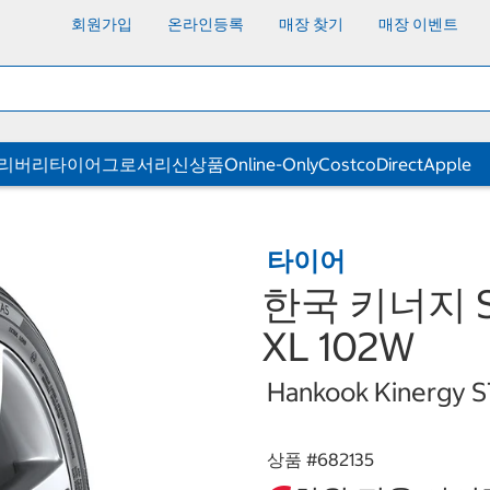
회원가입
온라인등록
매장 찾기
매장 이벤트
딜리버리
타이어
그로서리
신상품
Online-Only
CostcoDirect
Apple
타이어
한국 키너지 ST
XL 102W
Hankook Kinergy 
상품 #
682135