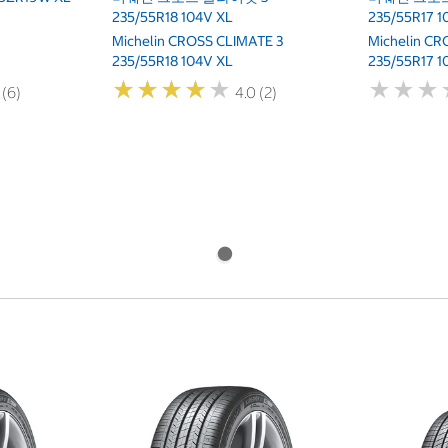
235/55R18 104V XL
235/55R17 1
Michelin CROSS CLIMATE 3
Michelin CR
235/55R18 104V XL
235/55R17 1
★
★
★
★
★
★
★
★
★
★
★
★
★
★
★
★
 (6)
4.0 (2)