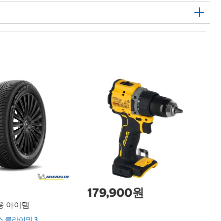
스
St
179,900원
용 아이템
 클라이밋 3