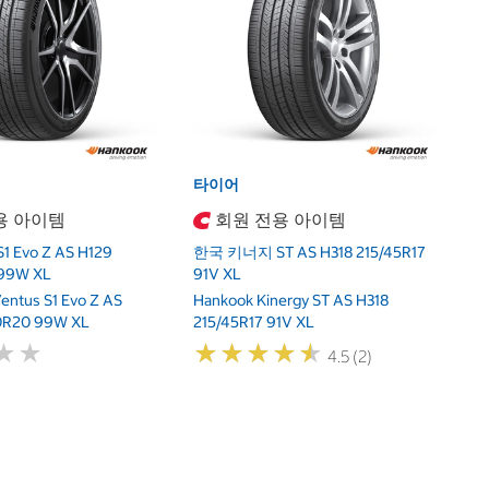
한
2
H
2
타이어
용 아이템
회원 전용 아이템
Evo Z AS H129
한국 키너지 ST AS H318 215/45R17
99W XL
91V XL
ntus S1 Evo Z AS
Hankook Kinergy ST AS H318
0R20 99W XL
215/45R17 91V XL
★
★
★
★
★
★
★
★
★
★
★
★
★
★
4.5 (2)