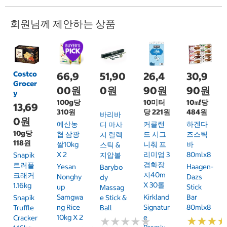
회원님께 제안하는 상품
Costco
66,9
51,90
26,4
30,9
Grocer
00원
0원
90원
90원
y
100g당
10미터
10㎖당
13,69
310원
당 221원
484원
바리바
0원
예산농
커클랜
하겐다
디 마사
10g당
협 삼광
드 시그
즈스틱
지 릴렉
118원
쌀10kg
니춰 프
바
스틱 &
X 2
리미엄 3
80mlx8
Snapik
지압볼
겹화장
트러플
Yesan
Haagen-
Barybo
지40m
크래커
Nonghy
Dazs
Dy
X 30롤
1.16kg
Up
Stick
Massag
Samgwa
Kirkland
Bar
Snapik
E Stick &
Ng Rice
Signatur
80mlx8
Truffle
Ball
10kg X 2
E
Cracker
★
★
★
★
★
★
★
★
★
★
★
★
★
★
★
★