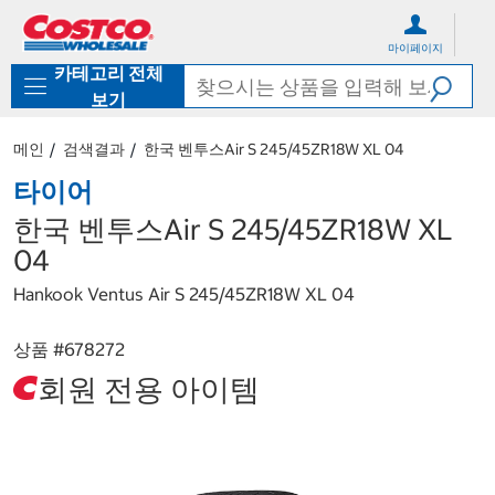
컨
메
텐
뉴
마이페이지
츠
로
카테고리 전체
로
바
바
로
보기
로
가
가
기
메인
검색결과
한국 벤투스Air S 245/45ZR18W XL 04
기
타이어
한국 벤투스Air S 245/45ZR18W XL
04
Hankook Ventus Air S 245/45ZR18W XL 04
상품 #
678272
회원 전용 아이템