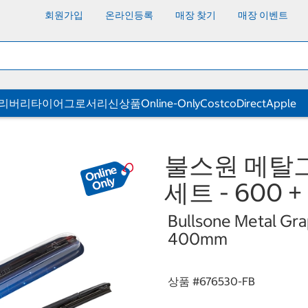
회원가입
온라인등록
매장 찾기
매장 이벤트
딜리버리
타이어
그로서리
신상품
Online-Only
CostcoDirect
Apple
불스원 메탈
세트 - 600 
Bullsone Metal Gr
400mm
상품 #
676530-FB