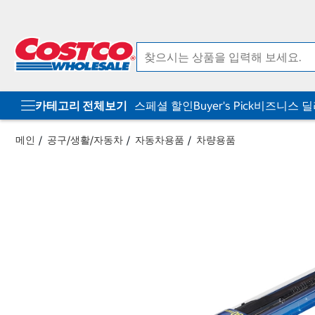
컨
메
텐
뉴
츠
로
로
바
바
로
로
가
가
기
기
카테고리 전체보기
스페셜 할인
Buyer's Pick
비즈니스 
메인
공구/생활/자동차
자동차용품
차량용품