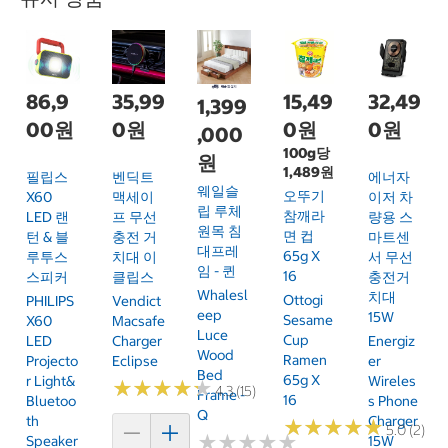
86,9
35,99
15,49
32,49
1,399
00원
0원
0원
0원
,000
100g당
원
1,489원
필립스
벤딕트
에너자
웨일슬
오뚜기
X60
맥세이
이저 차
립 루체
참깨라
LED 랜
프 무선
량용 스
원목 침
면 컵
턴 & 블
충전 거
마트센
대프레
65g X
루투스
치대 이
서 무선
임 - 퀸
16
스피커
클립스
충전거
Whalesl
치대
Ottogi
PHILIPS
Vendict
Eep
15W
Sesame
X60
Macsafe
Luce
Cup
LED
Charger
Energiz
Wood
Ramen
Projecto
Eclipse
Er
Bed
65g X
R Light&
Wireles
★
★
★
★
★
★
★
★
★
★
4.3 (15)
Frame -
16
Bluetoo
S Phone
Q
Th
Charger
★
★
★
★
★
★
★
★
★
★
5.0 (2)
★
★
★
★
★
★
★
★
★
★
Speaker
15W