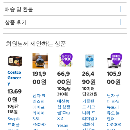
배송 및 환불
상품 후기
회원님께 제안하는 상품
Costco
191,9
66,9
26,4
105,9
Grocer
00원
00원
90원
00원
y
100g당
10미터
13,69
310원
당 221원
닌자 크
닌자 푸
0원
예산농
커클랜
리스피
디 파워
10g당
협 삼광
드 시그
에어프
뉴트리
118원
쌀10kg
니춰 프
라이어
듀오 블
X 2
리미엄 3
Snapik
3.8L
렌더
겹화장
트러플
FN090
CB100K
Yesan