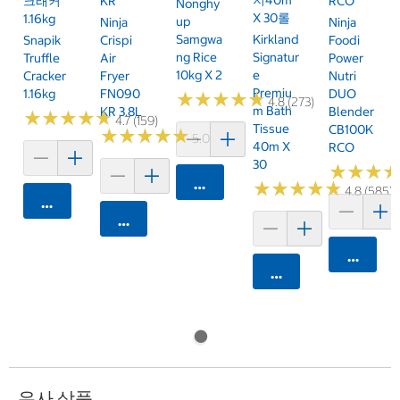
지40m
크래커
KR
RCO
Nonghy
X 30롤
1.16kg
Up
Ninja
Ninja
Samgwa
Kirkland
Snapik
Crispi
Foodi
Ng Rice
Signatur
Truffle
Air
Power
10kg X 2
E
Cracker
Fryer
Nutri
Premiu
1.16kg
FN090
DUO
★
★
★
★
★
★
★
★
★
★
4.8 (273)
M Bath
KR 3.8L
Blender
★
★
★
★
★
★
★
★
★
★
4.7 (159)
Tissue
CB100K
★
★
★
★
★
★
★
★
★
★
5.0 (6)
40m X
RCO
30
★
★
★
★
★
★
카트에 담기
★
★
★
★
★
★
★
★
★
★
4.8 (585)
카트에 담기
카트에 담기
카트에 
카트에 담기
유사 상품