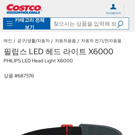
컨
메
텐
뉴
마이페이지
츠
로
카테고리 전체
로
바
바
로
보기
로
가
가
기
메인
공구/생활/자동차
자동차용품
자동차 전기/전자용품
기
필립스 LED 헤드 라이트 X6000
PHILIPS LED Head Light X6000
상품 #
687576