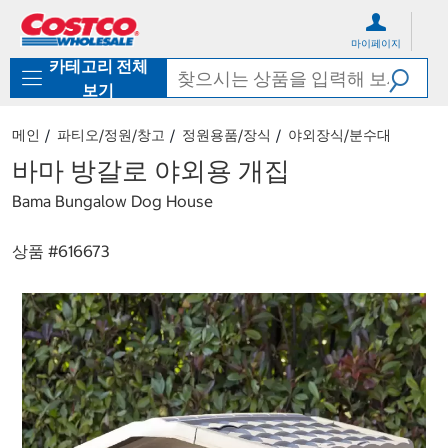
컨
메
텐
뉴
마이페이지
츠
로
카테고리 전체
로
바
바
로
보기
로
가
가
기
메인
파티오/정원/창고
정원용품/장식
야외장식/분수대
기
바마 방갈로 야외용 개집
Bama Bungalow Dog House
상품 #
616673