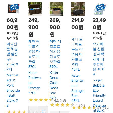
60,9
249,
269,
214,9
23,49
00원
900
900
00원
0원
100g당
100㎖당
원
원
1,218원
196원
케터 브
케터 락
케터 데
미국산
슈가버
라이트
우드 야
코코트
돈육 양
블 친환
우드 야
외용 다
야외용
념 칼집
경 세탁
외용 다
용도 보
다용도
구이
세제 내
용도 보
관함
보관함
2.5kg X
추럴버
관함
570L
570L
2팩
블 3L X
454L
Keter
Keter
4
Marinat
Keter
Rockwo
Deco
Ed US
Sugar
Brightw
Od
Coat
Pork
Bubble
Ood
Storage
Deck
Shoulde
Eco
Storage
570L
Box
R Butt
Friendly
Box
570L
★
★
★
★
★
★
★
★
★
★
2.5kg X
4.5 (49)
Liquid
454L
★
★
★
★
★
★
★
★
★
★
2
4.3 (4)
Deterge
★
★
★
★
★
★
★
★
★
★
4.6 (36)
Nt 3L X
★
★
★
★
★
★
★
★
★
★
4.0 (61)