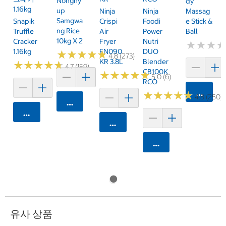
Nonghy
Dy
1.16kg
Up
Ninja
Ninja
Massag
Samgwa
Snapik
Crispi
Foodi
E Stick &
Ng Rice
Truffle
Air
Power
Ball
10kg X 2
Cracker
Fryer
Nutri
★
★
★
★
★
★
1.16kg
FN090
DUO
★
★
★
★
★
★
★
★
★
★
4.8 (273)
KR 3.8L
Blender
★
★
★
★
★
★
★
★
★
★
4.7 (159)
CB100K
★
★
★
★
★
★
★
★
★
★
5.0 (6)
RCO
카트에 
★
★
★
★
★
★
★
★
★
★
4.8 (250)
카트에 담기
카트에 담기
카트에 담기
카트에 담기
유사 상품