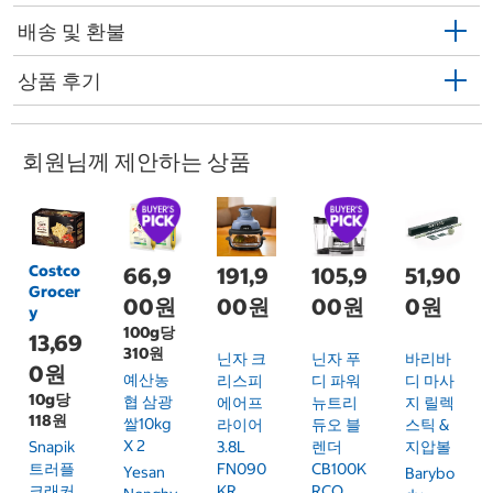
배송 및 환불
상품 후기
회원님께 제안하는 상품
Costco
66,9
191,9
105,9
51,90
Grocer
00원
00원
00원
0원
y
100g당
13,69
310원
닌자 크
닌자 푸
바리바
0원
예산농
리스피
디 파워
디 마사
10g당
협 삼광
에어프
뉴트리
지 릴렉
118원
쌀10kg
라이어
듀오 블
스틱 &
X 2
Snapik
3.8L
렌더
지압볼
트러플
FN090
CB100K
Yesan
Barybo
크래커
KR
RCO