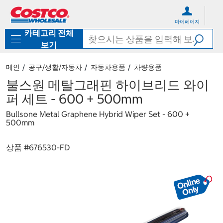
컨
메
텐
뉴
마이페이지
츠
로
카테고리 전체
로
바
바
로
보기
로
가
가
기
메인
공구/생활/자동차
자동차용품
차량용품
기
불스원 메탈그래핀 하이브리드 와이
퍼 세트 - 600 + 500mm
Bullsone Metal Graphene Hybrid Wiper Set - 600 +
500mm
상품 #
676530-FD