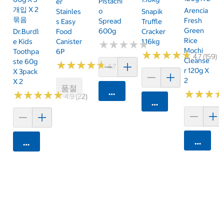
Pistachi
Er
개입 X 2
Arencia
O
Stainles
Snapik
묶음
Fresh
Spread
S Easy
Truffle
Green
600g
Dr.Burdl
Food
Cracker
Rice
E Kids
Canister
1.16kg
★
★
★
★
★
★
★
★
★
★
Mochi
Toothpa
6P
★
★
★
★
★
★
★
★
★
★
4.7 (159)
Cleanse
Ste 60g
★
★
★
★
★
★
★
★
★
★
4.7 (34)
R 120g X
X 3pack
2
X 2
품절
카트에 담기
★
★
★
★
★
★
★
★
★
★
★
★
★
★
★
★
4.9 (22)
카트에 담기
카트에 
카트에 담기