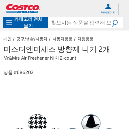
컨
메
텐
뉴
마이페이지
츠
로
카테고리 전체
로
바
바
로
보기
로
가
가
기
메인
공구/생활/자동차
자동차용품
차량용품
기
미스터앤미세스 방향제 니키 2개
Mr&Mrs Air Freshener NIKI 2-count
상품 #
686202