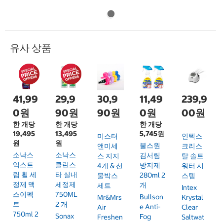
유사 상품
41,99
29,9
30,9
11,49
239,9
0원
90원
90원
0원
00원
한 개당
한 개당
한 개당
19,495
13,495
5,745원
미스터
인텍스
원
원
불스원
앤미세
크리스
소낙스
소낙스
김서림
스 지지
탈 솔트
익스트
클린스
방지제
4개 & 선
워터 시
림 휠 세
타 실내
280ml 2
물박스
스템
정제 맥
세정제
개
세트
Intex
스이펙
750ML
Bullson
Mr&Mrs
Krystal
트
2 개
E Anti-
Air
Clear
750ml 2
Sonax
Fog
Freshen
Saltwat