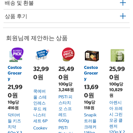
배송 및 환불
상품 후기
회원님께 제안하는 상품
Costco
Costco
32,99
25,49
25,99
Grocer
Grocer
0원
0원
0원
y
y
100g당
100g당
21,99
13,69
3,248원
10,829
쿡에버
0원
0원
원
PISTI 피
올 스테
10g당
10g당
아렌시
스타치
인레스
416원
118원
아 프레
오 스프
푸드 캐
시 그린
레드
닥터버
니스터
Snapik
모공 클
600g
들 키즈
세트 6P
트러플
렌저
치약
크래커
PISTI
Cookev
120g X 2
60g X 3
1.16kg