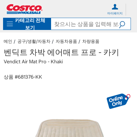
컨
메
텐
뉴
마이페이지
츠
로
카테고리 전체
로
바
바
로
보기
로
가
가
기
메인
공구/생활/자동차
자동차용품
차량용품
기
벤딕트 차박 에어매트 프로 - 카키
Vendict Air Mat Pro - Khaki
상품 #
681376-KK