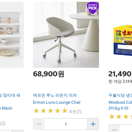
68,900원
21,49
한 개당 2,14
방 정리대 세
에르먼 루노 라운지 의자
우불식당 냉모밀 
Ermon Luno Lounge Chair
Woobool Co
e Mesh
211.6g X 10
★
★
★
★
★
★
★
★
★
★
4.9 (7)
★
★
★
★
★
★
 (2)