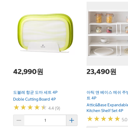
42,990원
23,490원
도블레 항균 도마 세트 4P
아틱 앤 베이스 메쉬 주
트 4P
Doble Cutting Board 4P
Attic&Base Expandabl
★
★
★
★
★
★
★
★
★
★
4.4 (9)
Kitchen Shelf Set 4P
★
★
★
★
★
★
★
★
★
★
5.0