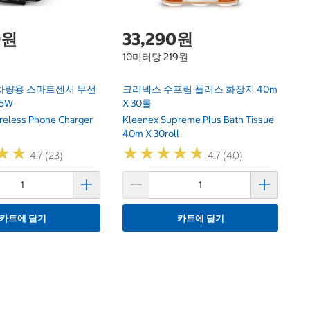
0원
33,290원
10미터당 219원
차량용 스마트센서 무선
크리넥스 수프림 플러스 화장지 40m
5W
X 30롤
ireless Phone Charger
Kleenex Supreme Plus Bath Tissue
40m X 30roll
★
★
★
★
★
★
★
★
★
★
★
★
★
★
4.7 (23)
4.7 (40)
카트에 담기
카트에 담기