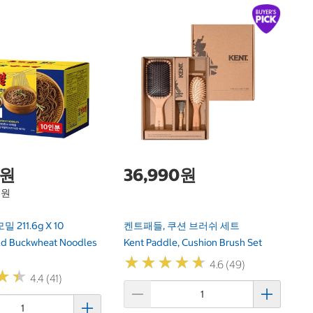
락
(
Lo
(
0원
36,990원
9원
211.6g X 10
켄트패들, 쿠션 브러쉬 세트
ld Buckwheat Noodles
Kent Paddle, Cushion Brush Set
★
★
★
★
★
★
★
★
★
★
4.6 (49)
★
★
★
★
4.4 (41)