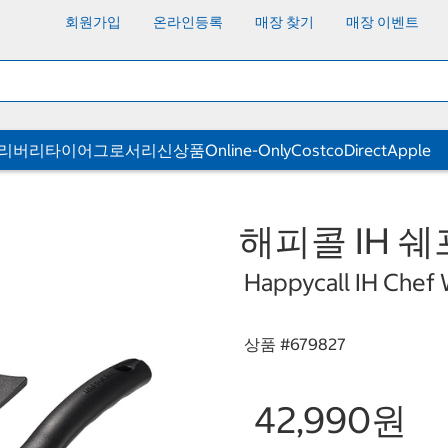
회원가입
온라인등록
매장 찾기
매장 이벤트
딜리버리
타이어
그로서리
신상품
Online-Only
CostcoDirect
Apple
해피콜 IH 쉐
Happycall IH Chef
상품 #
679827
42,990원