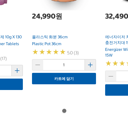
24,990원
32,49
0g X 130
플라스틱 화분 36cm
에너자이저 
충전거치대 1
er Tablets
Plastic Pot 36cm
Energizer W
★
★
★
★
★
★
★
★
★
★
5.0 (3)
15W
 (17)
★
★
★
★
★
★
카트에 담기
기