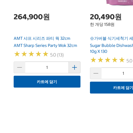
264,900원
20,490원
한 개당 158원
AMT 샤프 시리즈 파티 웍 32cm
슈가버블 식기세척기 세제 1
AMT Sharp Series Party Wok 32cm
Sugar Bubble Dishwash
10g X 130
★
★
★
★
★
★
★
★
★
★
5.0 (13)
★
★
★
★
★
★
★
★
★
★
5.0
카트에 담기
카트에 담