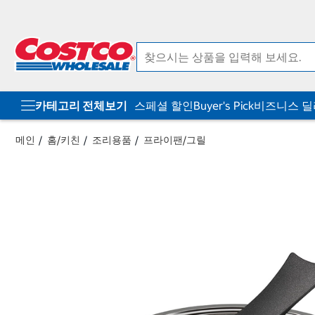
컨
메
텐
뉴
츠
로
로
바
바
로
로
가
가
기
기
카테고리 전체보기
스페셜 할인
Buyer's Pick
비즈니스 
메인
홈/키친
조리용품
프라이팬/그릴