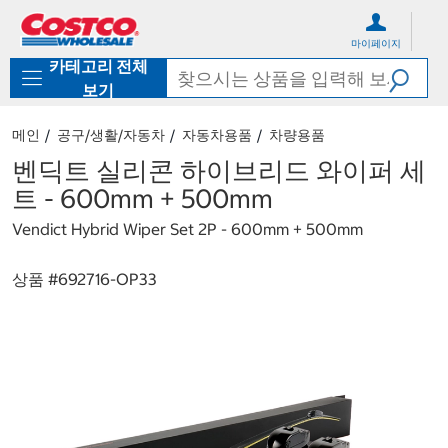
컨
메
텐
뉴
마이페이지
츠
로
카테고리 전체
로
바
바
로
보기
로
가
가
기
메인
공구/생활/자동차
자동차용품
차량용품
기
벤딕트 실리콘 하이브리드 와이퍼 세
트 - 600mm + 500mm
Vendict Hybrid Wiper Set 2P - 600mm + 500mm
상품 #
692716-OP33