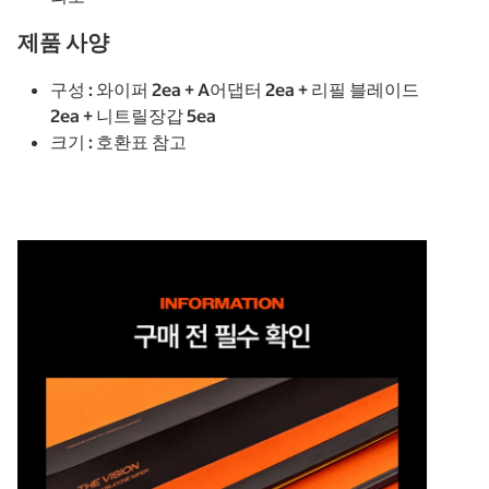
제품 사양
구성 : 와이퍼 2ea + A어댑터 2ea + 리필 블레이드
2ea + 니트릴장갑 5ea
크기 : 호환표 참고