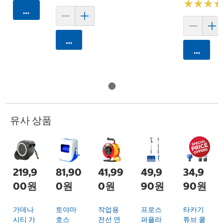
★
★
★
★
★
★
카트에 담기
카트에 담기
카트에 
유사 상품
219,9
81,90
41,99
49,9
34,9
00원
0원
0원
90원
90원
가데나
토야마
작업용
프로스
타카기
시티 가
호스
전선 연
퍼플라
튜브 쿨