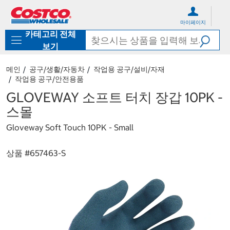
컨
메
텐
뉴
마이페이지
츠
로
카테고리 전체
로
바
바
로
보기
로
가
가
기
메인
공구/생활/자동차
작업용 공구/설비/자재
기
작업용 공구/안전용품
GLOVEWAY 소프트 터치 장갑 10PK -
스몰
Gloveway Soft Touch 10PK - Small
상품 #
657463-S