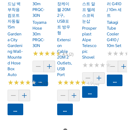
드닝 벽
30m
장케이
스트 알
러 G410
부착용
PRQC-
블 20M
프 텔레
/ 10m 세
컴포트
30N
2구,
스코픽
트
자동릴
USB포
눈삽
Toyama
Takagi
15m
트 방우
Hose
Prosper
Tube
형
Garden
30m
Plast
Cooler
A City
PRQC-
Extensi
Alpe
G410 /
Gardeni
30N
On
Telesco
10m Set
Ng Wall-
Cable
Pic
★
★
★
★
★
★
★
★
★
★
★
★
★
★
★
★
4.5 (2)
Mounte
20M 2
Shovel
D Hose
Outlets,
★
★
★
★
★
★
★
★
★
★
Box
USB
Auto
Port
카트에 담기
카트에 
★
★
★
★
★
★
★
★
★
★
★
★
★
★
★
★
★
★
★
★
4.0 (7)
4.9 (16)
카트에 담기
카트에 담기
카트에 담기