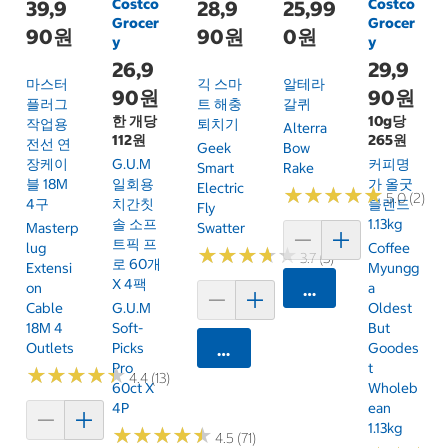
Costco
Costco
39,9
28,9
25,99
Grocer
Grocer
90원
90원
0원
y
y
26,9
29,9
마스터
긱 스마
알테라
90원
90원
플러그
트 해충
갈퀴
한 개당
10g당
작업용
퇴치기
Alterra
112원
265원
전선 연
Geek
Bow
장케이
G.U.M
커피명
Smart
Rake
블 18M
일회용
가 올굿
Electric
★
★
★
★
★
★
★
★
★
★
5.0 (2)
4구
치간칫
블렌드
Fly
솔 소프
1.13kg
Masterp
Swatter
트픽 프
Lug
Coffee
★
★
★
★
★
★
★
★
★
★
3.7 (3)
로 60개
Extensi
Myungg
X 4팩
On
A
카트에 담기
Cable
G.U.M
Oldest
18M 4
Soft-
But
Outlets
Picks
Goodes
카트에 담기
Pro
T
★
★
★
★
★
★
★
★
★
★
4.4 (13)
60ct X
Wholeb
4P
Ean
1.13kg
★
★
★
★
★
★
★
★
★
★
4.5 (71)