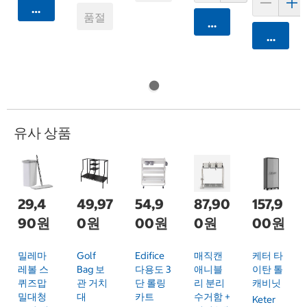
카트에 담기
품절
카트에 담기
카트에 
유사 상품
29,4
49,97
54,9
87,90
157,9
90원
0원
00원
0원
00원
밀레마
Golf
Edifice
매직캔
케터 타
레볼 스
Bag 보
다용도 3
애니블
이탄 톨
퀴즈맙
관 거치
단 롤링
리 분리
캐비닛
밀대청
대
카트
수거함 +
Keter