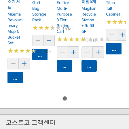
소기 세
리필6개
Golf
Edifice
Titan
트
Bag
Multi-
Magikan
Tall
Milema
Storage
Purpose
Recycle
Cabinet
Revoluti
Rack
3 Tier
Station
★
★
★
★
★
★
Onary
Rolling
+ Refill
★
★
★
★
★
★
★
★
★
★
3.5 (2)
Mop &
Cart
6P
Bucket
★
★
★
★
★
★
★
★
★
★
★
★
★
★
★
★
★
★
★
★
5.0 (2)
Set
카트에 
★
★
★
★
★
★
★
★
★
★
4.4 (60)
카트에 담기
카트에 담기
카트에 담기
카트에 담기
코스트코 고객센터