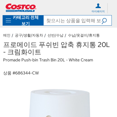
컨
메
텐
뉴
마이페이지
츠
로
카테고리 전체
로
바
바
로
보기
로
가
가
기
메인
공구/생활/자동차
선반/수납
수납/옷걸이/휴지통
기
프로메이드 푸쉬빈 압축 휴지통 20L
- 크림화이트
Promade Push-bin Trash Bin 20L - White Cream
상품 #
686344-CW