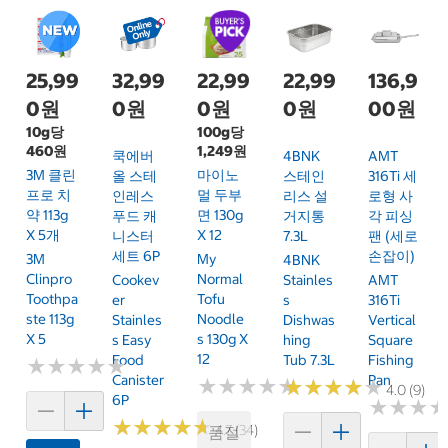
25,99
32,99
22,99
22,99
136,9
0원
0원
0원
0원
00원
10g당
100g당
460원
1,249원
쿡에버
4BNK
AMT
3M 클린
마이노
올 스테
스테인
316Ti 세
프로 치
멀 두부
인레스
리스 설
로형 사
약 113g
면 130g
푸드 캐
거지통
각 피싱
X 5개
X 12
니스터
7.3L
팬 (세로
세트 6P
손잡이)
3M
My
4BNK
Clinpro
Normal
Cookev
Stainles
AMT
Toothpa
Tofu
Er
S
316Ti
Ste 113g
Noodle
Stainles
Dishwas
Vertical
X 5
S 130g X
S Easy
Hing
Square
12
Food
Tub 7.3L
Fishing
★
★
★
★
★
★
★
★
★
★
Canister
Pan
★
★
★
★
★
★
★
★
★
★
★
★
★
★
★
★
★
★
★
★
4.0 (9)
6P
★
★
★
★
★
★
★
★
★
★
★
★
★
★
★
★
4.7 (34)
품절