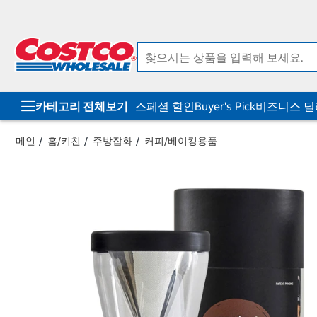
컨
메
텐
뉴
츠
로
로
바
바
로
로
가
가
기
기
카테고리 전체보기
스페셜 할인
Buyer's Pick
비즈니스 
메인
홈/키친
주방잡화
커피/베이킹용품