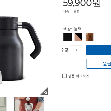
59,900원
배송비 포함
Select product
색상:
블랙
수량
원클
상품 비교하기