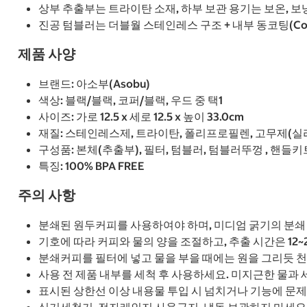
상부 추출부는 트라이탄 소재, 하부 보관 용기는 보온,
진공 텀블러는 더블월 스테인레스 구조 + 내부 동코팅(Coppe
제품 사양
브랜드: 아소부(Asobu)
색상: 블랙/블랙, 코퍼/블랙, 우드 중 택1
사이즈: 가로 12.5 x 세로 12.5 x 높이 33.0cm
재질: 스테인레스제, 트라이탄, 폴리프로필렌, 고무제(실
구성품: 본체(추출부), 필터, 텀블러, 텀블러뚜껑 , 핸들키
특징: 100% BPA FREE
주의 사항
분쇄된 원두커피를 사용하여야 하며, 미디엄 굵기의 분쇄
기호에 따라 커피와 물의 양을 조절하고, 추출 시간은 12~
분쇄커피를 필터에 넣고 물을 부을 때에는 원을 그리듯 
사용 전 제품 내부를 세척 후 사용하세요. 미지근한 물과 
표시된 상한선 이상 내용물 투입 시 넘치거나 기능에 문제
식기세척기, 전자레인지 사용금지, 냉동 보관하지 마세요