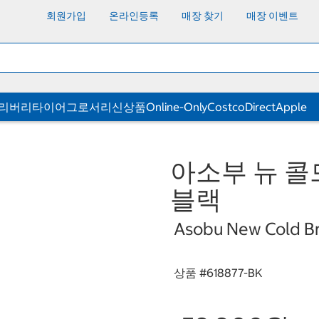
회원가입
온라인등록
매장 찾기
매장 이벤트
딜리버리
타이어
그로서리
신상품
Online-Only
CostcoDirect
Apple
아소부 뉴 콜
블랙
Asobu New Cold Br
상품 #
618877-BK