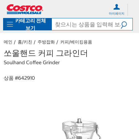
컨
메
텐
뉴
마이페이지
츠
로
카테고리 전체
로
바
바
로
보기
로
가
가
기
메인
홈/키친
주방잡화
커피/베이킹용품
기
쏘울핸드 커피 그라인더
Soulhand Coffee Grinder
상품 #
642910