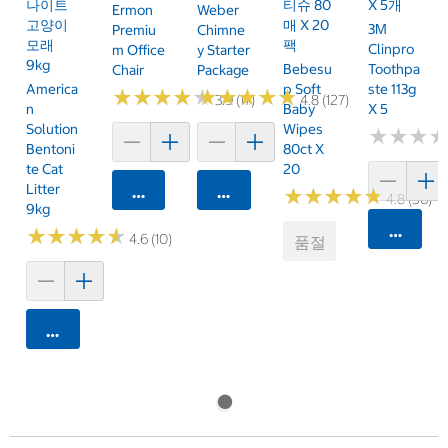
나이트
티슈 80
X 5개
Ermon
Weber
고양이
매 X 20
3M
Premiu
Chimne
모래
팩
Clinpro
M Office
Y Starter
9kg
Bebesu
Toothpa
Chair
Package
America
P Soft
Ste 113g
★
★
★
★
★
★
★
★
★
★
★
★
★
★
★
★
★
★
★
★
3.9 (17)
4.8 (127)
N
Baby
X 5
Solution
Wipes
★
★
★
★
★
★
Bentoni
80ct X
Te Cat
20
Litter
카트에 담기
카트에 담기
★
★
★
★
★
★
★
★
★
★
4.8 (56)
9kg
카트에 
★
★
★
★
★
★
★
★
★
★
4.6 (10)
품절
카트에 담기