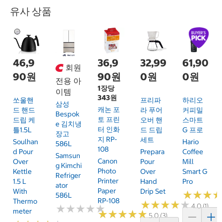
유사 상품
46,9
36,9
32,99
61,90
회원
90원
90원
0원
0원
전용 아
1장당
이템
343원
쏘울핸
프리파
하리오
삼성
캐논 포
드 핸드
라 푸어
커피밀
Bespok
토 프린
드립 케
오버 핸
스마트
E 김치냉
터 인화
틀1.5L
드 드립
G 프로
장고
지 RP-
세트
Soulhan
Hario
586L
108
D Pour
Prepara
Coffee
Samsun
Canon
Over
Pour
Mill
G Kimchi
Photo
Kettle
Over
Smart G
Refriger
Printer
1.5 L
Hand
Pro
Ator
Paper
With
Drip Set
★
★
★
★
★
★
586L
RP-108
Thermo
★
★
★
★
★
★
★
★
★
★
4.0 (1)
★
★
★
★
★
★
★
★
★
★
Meter
★
★
★
★
★
★
★
★
★
★
5.0 (3)