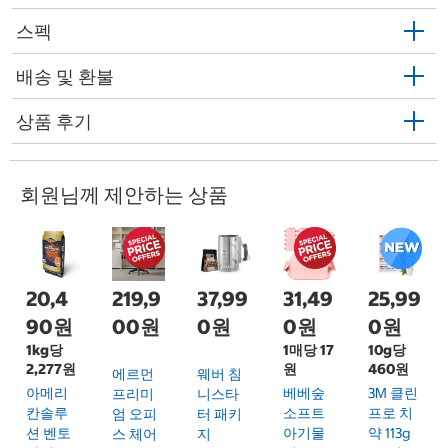
스펙
배송 및 환불
상품 후기
회원님께 제안하는 상품
20,4
219,9
37,99
31,49
25,99
90원
00원
0원
0원
0원
1kg당
1매당 17
10g당
2,277원
원
460원
에르먼
웨버 침
아메리
베베숲
3M 클린
프리미
니스타
칸솔루
소프트
프로 치
엄 오피
터 패키
션 벤토
아기물
약 113g
스 체어
지