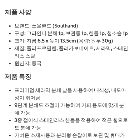
제품 사양
브랜드: 쏘울핸드 (Soulhand)
구성: 그라인더 본체 1p, 보관통 1p, 핸들 1p, 청소솔 1p
크기: 지름 6.5 x 높이 13.5cm (용량: 원두 30g)
재질: 폴리프로필렌, 폴리카보네이트, 세라믹, 스테인
리스 스틸
원산지: 중국
제품 특징
프리미엄 세라믹 분쇄 날을 사용하여 내식성, 내모마
성이 뛰어남
9단계 분쇄도 조절이 가능하여 커피 용도에 맞게 분
쇄 가능
3중 접이식 스테인리스 핸들을 적용하여 적은 힘으로
도 분쇄 가능
가벼운 소재사용과 분리형 손잡이로 보관 및 휴대가