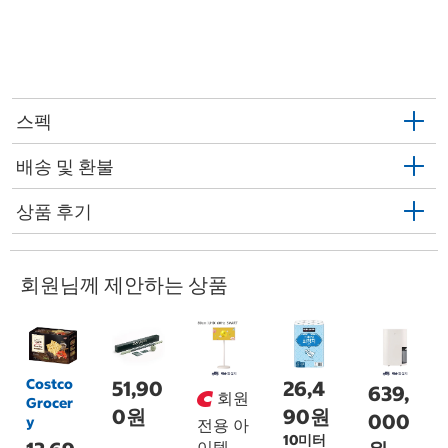
스펙
배송 및 환불
상품 후기
회원님께 제안하는 상품
Costco
51,90
26,4
639,
회원
Grocer
0원
90원
000
y
전용 아
10미터
이템