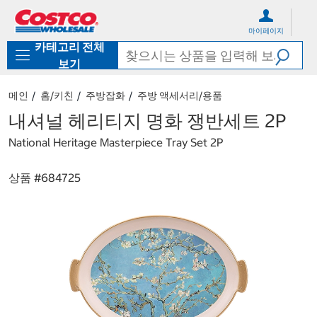
컨
메
텐
뉴
마이페이지
츠
로
카테고리 전체
로
바
바
로
보기
로
가
가
기
메인
홈/키친
주방잡화
주방 액세서리/용품
기
내셔널 헤리티지 명화 쟁반세트 2P
National Heritage Masterpiece Tray Set 2P
상품 #
684725