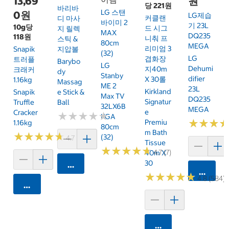
13,69
원
당 221원
바리바
LG 스탠
0원
LG제습
커클랜
디 마사
바이미 2
기 23L
10g당
드 시그
지 릴렉
MAX
DQ235
118원
니춰 프
스틱 &
80cm
MEGA
리미엄 3
Snapik
지압볼
(32)
LG
겹화장
트러플
Barybo
LG
Dehumi
지40m
크래커
Dy
Stanby
Difier
X 30롤
1.16kg
Massag
ME 2
23L
Kirkland
Snapik
E Stick &
Max TV
DQ235
Signatur
Truffle
Ball
32LX6B
MEGA
E
Cracker
★
★
★
★
★
★
★
★
★
★
KGA
★
★
★
★
★
★
Premiu
1.16kg
80cm
M Bath
★
★
★
★
★
★
★
★
★
★
(32)
4.7 (159)
Tissue
★
★
★
★
★
★
★
★
★
★
4.7 (7)
40m X
30
카트에 담기
카트에 
★
★
★
★
★
★
★
★
★
★
4.8 (584)
카트에 담기
카트에 담기