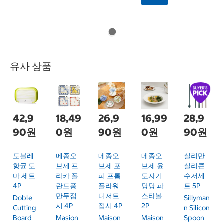
유사 상품
42,9
18,49
26,9
16,99
28,9
90원
0원
90원
0원
90원
도블레
메종오
메종오
메종오
실리만
항균 도
브제 프
브제 포
브제 윤
실리콘
마 세트
라카 폴
피 프롬
도자기
수저세
4P
란드풍
플라워
당당 파
트 5P
만두접
디저트
스타볼
Doble
Sillyman
시 4P
접시 4P
2P
Cutting
N Silicon
Board
Masion
Maison
Maison
Spoon