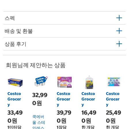
스펙
배송 및 환불
상품 후기
회원님께 제안하는 상품
Costco
Costco
Costco
Costco
32,99
Grocer
Grocer
Grocer
Grocer
0원
y
y
y
y
33,49
39,79
16,49
25,49
쿡에버
0원
0원
0원
0원
올 스테
1미터당
1장당
한 개당
한 개당
인레스