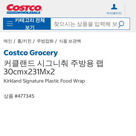
컨
메
텐
뉴
마이페이지
츠
로
카테고리 전체
로
바
바
로
보기
로
가
가
기
메인
홈/키친
주방잡화
식품 보관백
기
Costco Grocery
커클랜드 시그니춰 주방용 랩
30cmx231Mx2
Kirkland Signature Plastic Food Wrap
상품 #
477345