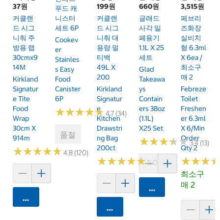
37원
199원
660원
3,515원
푸드 캐
커클랜
니스터
커클랜
글래드
페브리
드 시그
세트 6P
드 시그
사각 밀
즈화장
니춰 주
니춰 대
폐용기
실비치
Cookev
방용 랩
용량 멀
1.1L X 25
형 6.3ml
Er
30cmx9
티백
세트
X 6ea /
Stainles
14M
49L X
최소구
S Easy
Glad
200
매 2
Kirkland
Food
Takeawa
Signatur
Canister
Kirkland
Ys
Febreze
E Tite
6P
Signatur
Contain
Toilet
Food
E
Ers 38oz
Freshen
★
★
★
★
★
★
★
★
★
★
4.7 (34)
Wrap
Kitchen
(1.1L)
Er 6.3ml
30cm X
Drawstri
X25 Set
X 6/Min
품절
914m
Ng Bag
Order
★
★
★
★
★
★
★
★
★
★
3.4 (13)
200ct
Qty 2
★
★
★
★
★
★
★
★
★
★
4.8 (120)
★
★
★
★
★
★
★
★
★
★
★
★
★
★
★
★
5.0 (20)
최소구
매 2
카트에 담기
카트에 담기
카트에 담기