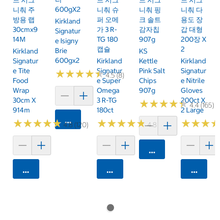
600gX2
니춰 주
니춰 슈
니춰 핑
니춰 다
방용 랩
퍼 오메
크 솔트
용도 장
Kirkland
30cmx9
가 3 R-
감자칩
갑 대형
Signatur
14M
TG 180
907g
200장 X
E Isigny
캡슐
2
Brie
Kirkland
KS
600gx2
Signatur
Kirkland
Kettle
Kirkland
E Tite
Signatur
Pink Salt
Signatur
★
★
★
★
★
★
★
★
★
★
4.5 (8)
Food
E Super
Chips
E Nitrile
Wrap
Omega
907g
Gloves
30cm X
3 R-TG
200ct X
★
★
★
★
★
★
★
★
★
★
4.4 (165)
914m
180ct
2 Large
카트에 담기
★
★
★
★
★
★
★
★
★
★
★
★
★
★
★
★
★
★
★
★
★
★
★
★
★
★
4.8 (120)
4.8 (46)
카트에 담기
카트에 담기
카트에 담기
카트에 