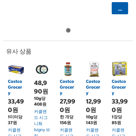
카트에 
유사 상품
Costco
Costco
Costco
Costco
48,9
Grocer
Grocer
Grocer
Grocer
90원
y
y
y
y
10g당
33,49
27,99
12,99
33,99
408원
0원
0원
0원
0원
커클랜
1미터당
한 개당
10g당
1장당
드 시그
37원
156원
143원
85원
니춰
Isigny 브
커클랜
커클랜
커클랜
커클랜
리
드 시그
드 시그
드 시그
드 시그